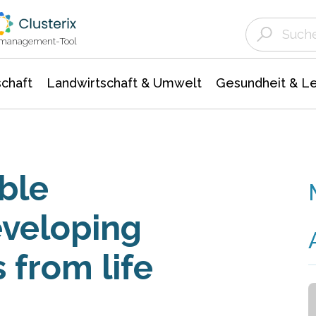
Landwirtschaft & Umwelt
Gesundheit &
Agrar- Forstwissenschaften
Unternehmensmeldungen
Biowissenschafte
Ökologie Umwelt- Naturschutz
ktmanagement-Tool
chaft
Landwirtschaft & Umwelt
Gesundheit & L
ble
eveloping
 from life