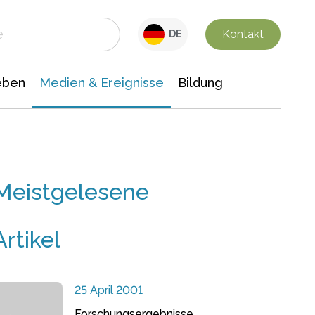
 Leben
Medien & Ereignisse
Interdisziplinäre Forschung
Veranstaltungsnachrichten
n Chemie
Gesellschaftswissenschaften
Kontakt
DE
eben
Medien & Ereignisse
Bildung
Meistgelesene
Artikel
25 April 2001
Forschungsergebnisse