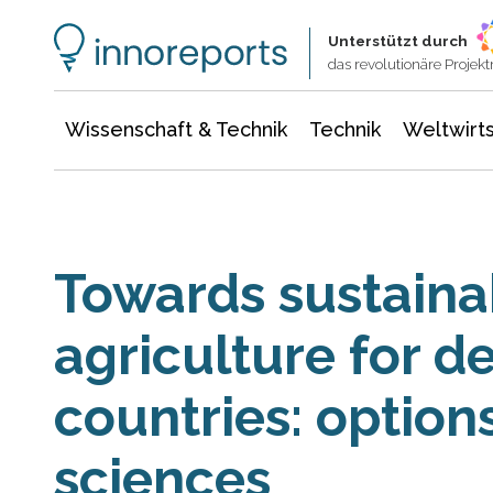
Wissenschaft & Technik
Informationstechnologie
Energie & Elektrotechnik
Unterstützt durch
das revolutionäre Proje
Wissenschaft & Technik
Technik
Weltwirts
Towards sustaina
agriculture for d
countries: options
sciences