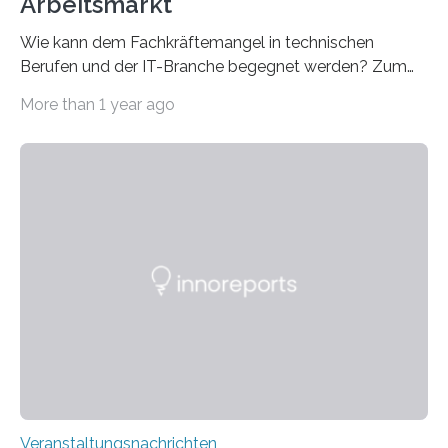
Arbeitsmarkt
Wie kann dem Fachkräftemangel in technischen
Berufen und der IT-Branche begegnet werden? Zum
Beispiel durch internationale Studierende, die an der
More than 1 year ago
Universität des Saarlandes und der Hochschule für
Technik und Wirtschaft des Saarlandes (htw saar) in
den MINT-Fächern ausgebildet werden und im
Anschluss in den hiesigen Arbeitsmarkt integriert
werden. Damit dies künftig noch besser gelingt, fördert
der Deutsche Akademische Austauschdienst beide
saarländischen Hochschulen im Gemeinschaftsprojekt
„QUAZAR“ mit insgesamt 1,15 Millionen Euro über vier
Jahre. Die Auftaktveranstaltung für das Förderprojekt
findet am…
Veranstaltungsnachrichten