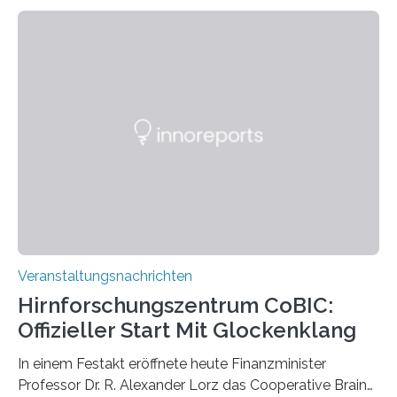
Linkersdorff eröffnet. Die gezeigten Fotografien sind
Momentaufnahmen, die den Verfallsprozess von
Pflanzen festhalten. Die Künstlerin setzt in den
großformatigen Bildern die Schönheit, das Werden und
Vergehen der Natur künstlerisch wirkungsvoll in Szene.
Künstlerisch-wissenschaftliche Kollaboration im HU-
Labor für Mikrobiologie Für das Projekt „Microverse“ hat
Kathrin Linkersdorff gemeinsam mit der Mikrobiologin
Prof. Dr. Regine Hengge vom…
Veranstaltungsnachrichten
Hirnforschungszentrum CoBIC:
Offizieller Start Mit Glockenklang
In einem Festakt eröffnete heute Finanzminister
Professor Dr. R. Alexander Lorz das Cooperative Brain