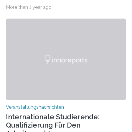
Imaging Center (CoBIC) auf dem Campus Niederrad
More than 1 year ago
der Goethe-Universität Frankfurt. Das CoBIC ist eine
Kooperation der Goethe-Universität, des Max-Planck-
Instituts für empirische Ästhetik sowie des Ernst
Strüngmann Instituts. Es bietet den Forschenden
direkten Zugang zu einer Vielzahl hochmoderner
Spitzentechnologien, mit der die Funktionsweise des
Gehirns besser verstanden und innovative Therapien
für neurologische und psychiatrische Erkrankungen
entwickelt werden können. Die hochmodernen Geräte
sind eingebaut, die Büros sind eingerichtet…
Veranstaltungsnachrichten
Internationale Studierende:
Qualifizierung Für Den