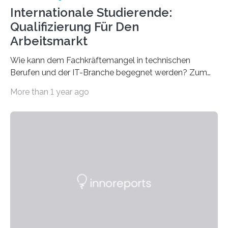
Internationale Studierende:
Qualifizierung Für Den
Arbeitsmarkt
Wie kann dem Fachkräftemangel in technischen
Berufen und der IT-Branche begegnet werden? Zum
Beispiel durch internationale Studierende, die an der
More than 1 year ago
Universität des Saarlandes und der Hochschule für
Technik und Wirtschaft des Saarlandes (htw saar) in
den MINT-Fächern ausgebildet werden und im
Anschluss in den hiesigen Arbeitsmarkt integriert
werden. Damit dies künftig noch besser gelingt, fördert
der Deutsche Akademische Austauschdienst beide
saarländischen Hochschulen im Gemeinschaftsprojekt
„QUAZAR“ mit insgesamt 1,15 Millionen Euro über vier
Jahre. Die Auftaktveranstaltung für das Förderprojekt
findet am…