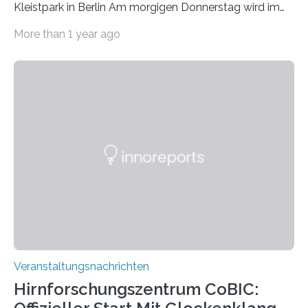
Kleistpark in Berlin Am morgigen Donnerstag wird im
Haus am Kleistpark, Berlin-Schöneberg, die Ausstellung
More than 1 year ago
„Microverse“ mit Arbeiten der Fotografin Kathrin
Linkersdorff eröffnet. Die gezeigten Fotografien sind
Momentaufnahmen, die den Verfallsprozess von
Pflanzen festhalten. Die Künstlerin setzt in den
großformatigen Bildern die Schönheit, das Werden und
Vergehen der Natur künstlerisch wirkungsvoll in Szene.
Künstlerisch-wissenschaftliche Kollaboration im HU-
Labor für Mikrobiologie Für das Projekt „Microverse“ hat
Kathrin Linkersdorff gemeinsam mit der Mikrobiologin
Prof. Dr. Regine Hengge vom…
Veranstaltungsnachrichten
Hirnforschungszentrum CoBIC: