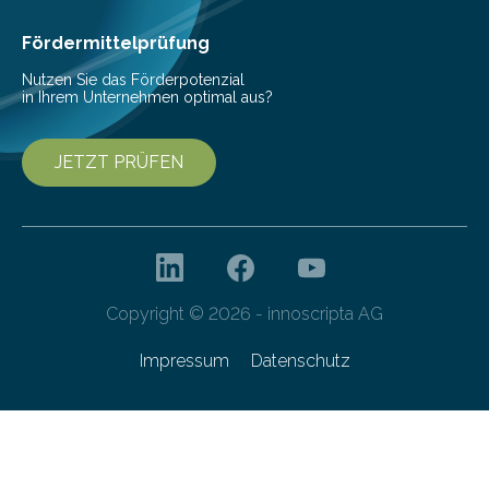
Cyberagentur organisiert am 25. März 2025, von 14:00
bis 16:00 Uhr, ein virtuelles Partnering Event zum
Fördermittelprüfung
Forschungsprogramm „Datenrekonstruktion…
Nutzen Sie das Förderpotenzial
in Ihrem Unternehmen optimal aus?
JETZT PRÜFEN
Copyright © 2026 - innoscripta AG
Impressum
Datenschutz