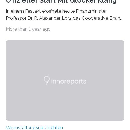
Offizieller Start Mit Glockenklang
In einem Festakt eröffnete heute Finanzminister
Professor Dr. R. Alexander Lorz das Cooperative Brain
Imaging Center (CoBIC) auf dem Campus Niederrad
More than 1 year ago
der Goethe-Universität Frankfurt. Das CoBIC ist eine
Kooperation der Goethe-Universität, des Max-Planck-
Instituts für empirische Ästhetik sowie des Ernst
Strüngmann Instituts. Es bietet den Forschenden
direkten Zugang zu einer Vielzahl hochmoderner
Spitzentechnologien, mit der die Funktionsweise des
Gehirns besser verstanden und innovative Therapien
für neurologische und psychiatrische Erkrankungen
entwickelt werden können. Die hochmodernen Geräte
sind eingebaut, die Büros sind eingerichtet…
Veranstaltungsnachrichten