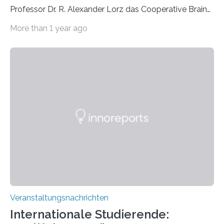
Professor Dr. R. Alexander Lorz das Cooperative Brain
Imaging Center (CoBIC) auf dem Campus Niederrad
More than 1 year ago
der Goethe-Universität Frankfurt. Das CoBIC ist eine
Kooperation der Goethe-Universität, des Max-Planck-
Instituts für empirische Ästhetik sowie des Ernst
Strüngmann Instituts. Es bietet den Forschenden
direkten Zugang zu einer Vielzahl hochmoderner
Spitzentechnologien, mit der die Funktionsweise des
Gehirns besser verstanden und innovative Therapien
für neurologische und psychiatrische Erkrankungen
entwickelt werden können. Die hochmodernen Geräte
sind eingebaut, die Büros sind eingerichtet…
Veranstaltungsnachrichten
Internationale Studierende: