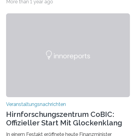
More than 1 year ago
„Microverse“ mit Arbeiten der Fotografin Kathrin
Linkersdorff eröffnet. Die gezeigten Fotografien sind
Momentaufnahmen, die den Verfallsprozess von
Pflanzen festhalten. Die Künstlerin setzt in den
großformatigen Bildern die Schönheit, das Werden und
Vergehen der Natur künstlerisch wirkungsvoll in Szene.
Künstlerisch-wissenschaftliche Kollaboration im HU-
Labor für Mikrobiologie Für das Projekt „Microverse“ hat
Kathrin Linkersdorff gemeinsam mit der Mikrobiologin
Prof. Dr. Regine Hengge vom…
Veranstaltungsnachrichten
Hirnforschungszentrum CoBIC:
Offizieller Start Mit Glockenklang
In einem Festakt eröffnete heute Finanzminister