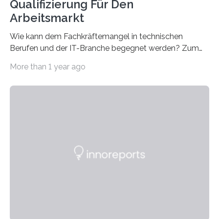
Qualifizierung Für Den
Arbeitsmarkt
Wie kann dem Fachkräftemangel in technischen
Berufen und der IT-Branche begegnet werden? Zum
Beispiel durch internationale Studierende, die an der
More than 1 year ago
Universität des Saarlandes und der Hochschule für
Technik und Wirtschaft des Saarlandes (htw saar) in
den MINT-Fächern ausgebildet werden und im
Anschluss in den hiesigen Arbeitsmarkt integriert
werden. Damit dies künftig noch besser gelingt, fördert
der Deutsche Akademische Austauschdienst beide
saarländischen Hochschulen im Gemeinschaftsprojekt
„QUAZAR“ mit insgesamt 1,15 Millionen Euro über vier
Jahre. Die Auftaktveranstaltung für das Förderprojekt
findet am…