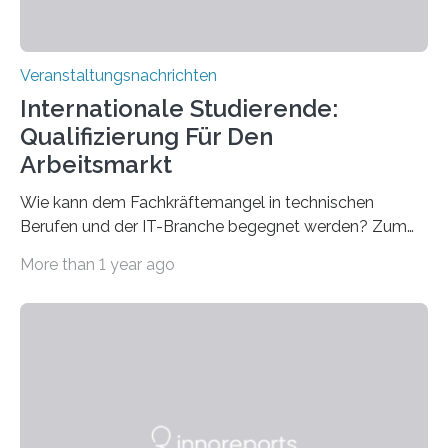
Veranstaltungsnachrichten
Internationale Studierende:
Qualifizierung Für Den
Arbeitsmarkt
Wie kann dem Fachkräftemangel in technischen
Berufen und der IT-Branche begegnet werden? Zum
Beispiel durch internationale Studierende, die an der
More than 1 year ago
Universität des Saarlandes und der Hochschule für
Technik und Wirtschaft des Saarlandes (htw saar) in
den MINT-Fächern ausgebildet werden und im
Anschluss in den hiesigen Arbeitsmarkt integriert
werden. Damit dies künftig noch besser gelingt, fördert
der Deutsche Akademische Austauschdienst beide
saarländischen Hochschulen im Gemeinschaftsprojekt
„QUAZAR“ mit insgesamt 1,15 Millionen Euro über vier