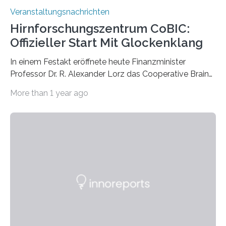
Veranstaltungsnachrichten
Hirnforschungszentrum CoBIC:
Offizieller Start Mit Glockenklang
In einem Festakt eröffnete heute Finanzminister
Professor Dr. R. Alexander Lorz das Cooperative Brain
Imaging Center (CoBIC) auf dem Campus Niederrad
More than 1 year ago
der Goethe-Universität Frankfurt. Das CoBIC ist eine
Kooperation der Goethe-Universität, des Max-Planck-
Instituts für empirische Ästhetik sowie des Ernst
Strüngmann Instituts. Es bietet den Forschenden
direkten Zugang zu einer Vielzahl hochmoderner
Spitzentechnologien, mit der die Funktionsweise des
Gehirns besser verstanden und innovative Therapien
für neurologische und psychiatrische Erkrankungen
entwickelt werden können. Die hochmodernen Geräte
sind eingebaut, die Büros sind eingerichtet…