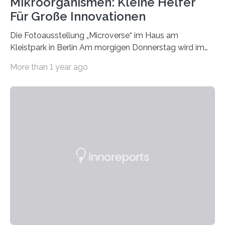
Mikroorganismen: Kleine Helfer
Für Große Innovationen
Die Fotoausstellung „Microverse“ im Haus am
Kleistpark in Berlin Am morgigen Donnerstag wird im
Haus am Kleistpark, Berlin-Schöneberg, die Ausstellung
More than 1 year ago
„Microverse“ mit Arbeiten der Fotografin Kathrin
Linkersdorff eröffnet. Die gezeigten Fotografien sind
Momentaufnahmen, die den Verfallsprozess von
Pflanzen festhalten. Die Künstlerin setzt in den
großformatigen Bildern die Schönheit, das Werden und
Vergehen der Natur künstlerisch wirkungsvoll in Szene.
Künstlerisch-wissenschaftliche Kollaboration im HU-
Labor für Mikrobiologie Für das Projekt „Microverse“ hat
Kathrin Linkersdorff gemeinsam mit der Mikrobiologin
Prof. Dr. Regine Hengge vom…