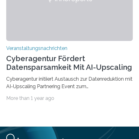
Jahre. Die Auftaktveranstaltung für das Förderprojekt
findet am…
Veranstaltungsnachrichten
Cyberagentur Fördert
Datensparsamkeit Mit AI-Upscaling
Cyberagentur initiiert Austausch zur Datenreduktion mit
AI-Upscaling Partnering Event zum
Forschungsprogramm DDK – Vernetzung für
More than 1 year ago
innovative DatenverarbeitungDie Agentur für
Innovation in der Cybersicherheit GmbH (Cyberagentur)
lädt zum virtuellen Partnering Event des
Forschungsprogramms DDK ein. Im Fokus steht die
Entwicklung von Technologien zur gezielten
Datenreduktion und Rekonstruktion in schwierigen