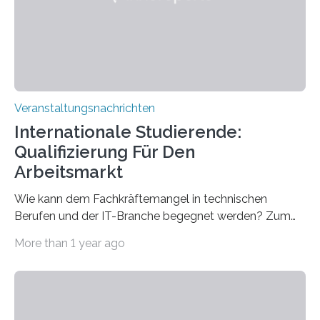
entwickelt werden können. Die hochmodernen Geräte
sind eingebaut, die Büros sind eingerichtet…
Veranstaltungsnachrichten
Internationale Studierende:
Qualifizierung Für Den
Arbeitsmarkt
Wie kann dem Fachkräftemangel in technischen
Berufen und der IT-Branche begegnet werden? Zum
Beispiel durch internationale Studierende, die an der
More than 1 year ago
Universität des Saarlandes und der Hochschule für
Technik und Wirtschaft des Saarlandes (htw saar) in
den MINT-Fächern ausgebildet werden und im
Anschluss in den hiesigen Arbeitsmarkt integriert
werden. Damit dies künftig noch besser gelingt, fördert