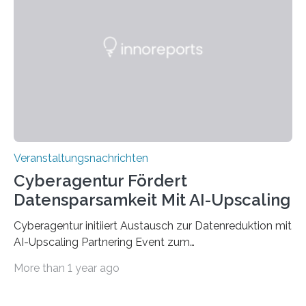
der Deutsche Akademische Austauschdienst beide
saarländischen Hochschulen im Gemeinschaftsprojekt
„QUAZAR“ mit insgesamt 1,15 Millionen Euro über vier
Jahre. Die Auftaktveranstaltung für das Förderprojekt
findet am…
Veranstaltungsnachrichten
Cyberagentur Fördert
Datensparsamkeit Mit AI-Upscaling
Cyberagentur initiiert Austausch zur Datenreduktion mit
AI-Upscaling Partnering Event zum
Forschungsprogramm DDK – Vernetzung für
More than 1 year ago
innovative DatenverarbeitungDie Agentur für
Innovation in der Cybersicherheit GmbH (Cyberagentur)