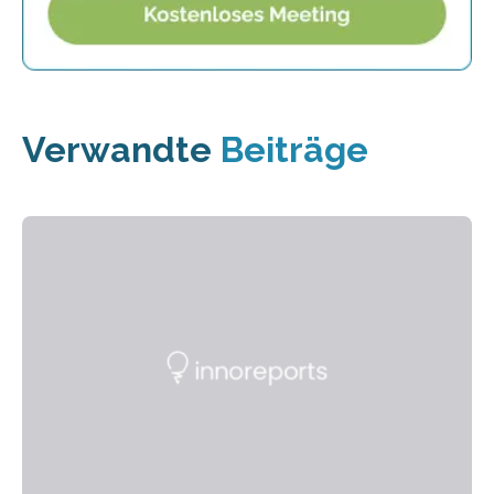
Verwandte
Beiträge