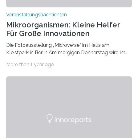
Veranstaltungsnachrichten
Mikroorganismen: Kleine Helfer
Für Große Innovationen
Die Fotoausstellung „Microverse“ im Haus am
Kleistpark in Berlin Am morgigen Donnerstag wird im
Haus am Kleistpark, Berlin-Schöneberg, die Ausstellung
More than 1 year ago
„Microverse“ mit Arbeiten der Fotografin Kathrin
Linkersdorff eröffnet. Die gezeigten Fotografien sind
Momentaufnahmen, die den Verfallsprozess von
Pflanzen festhalten. Die Künstlerin setzt in den
großformatigen Bildern die Schönheit, das Werden und
Vergehen der Natur künstlerisch wirkungsvoll in Szene.
Künstlerisch-wissenschaftliche Kollaboration im HU-
Labor für Mikrobiologie Für das Projekt „Microverse“ hat
Kathrin Linkersdorff gemeinsam mit der Mikrobiologin
Prof. Dr. Regine Hengge vom…