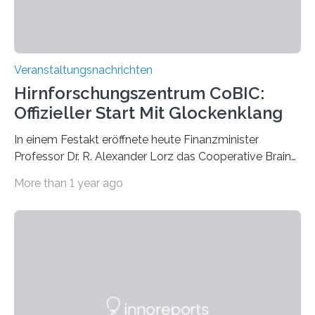
Veranstaltungsnachrichten
Hirnforschungszentrum CoBIC:
Offizieller Start Mit Glockenklang
In einem Festakt eröffnete heute Finanzminister
Professor Dr. R. Alexander Lorz das Cooperative Brain
Imaging Center (CoBIC) auf dem Campus Niederrad
More than 1 year ago
der Goethe-Universität Frankfurt. Das CoBIC ist eine
Kooperation der Goethe-Universität, des Max-Planck-
Instituts für empirische Ästhetik sowie des Ernst
Strüngmann Instituts. Es bietet den Forschenden
direkten Zugang zu einer Vielzahl hochmoderner
Spitzentechnologien, mit der die Funktionsweise des
Gehirns besser verstanden und innovative Therapien
für neurologische und psychiatrische Erkrankungen