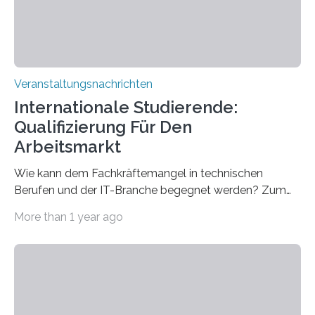
sind eingebaut, die Büros sind eingerichtet…
Veranstaltungsnachrichten
Internationale Studierende:
Qualifizierung Für Den
Arbeitsmarkt
Wie kann dem Fachkräftemangel in technischen
Berufen und der IT-Branche begegnet werden? Zum
Beispiel durch internationale Studierende, die an der
More than 1 year ago
Universität des Saarlandes und der Hochschule für
Technik und Wirtschaft des Saarlandes (htw saar) in
den MINT-Fächern ausgebildet werden und im
Anschluss in den hiesigen Arbeitsmarkt integriert
werden. Damit dies künftig noch besser gelingt, fördert
der Deutsche Akademische Austauschdienst beide