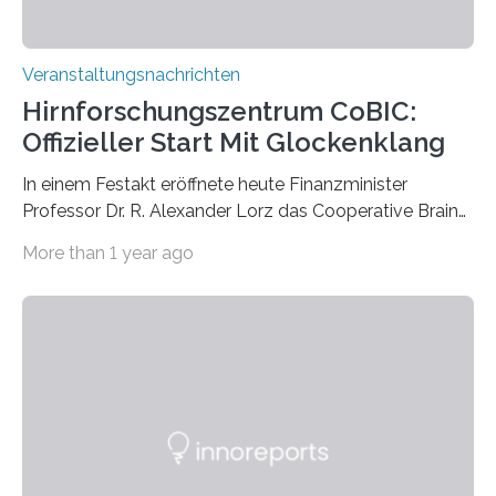
Veranstaltungsnachrichten
Hirnforschungszentrum CoBIC:
Offizieller Start Mit Glockenklang
In einem Festakt eröffnete heute Finanzminister
Professor Dr. R. Alexander Lorz das Cooperative Brain
Imaging Center (CoBIC) auf dem Campus Niederrad
More than 1 year ago
der Goethe-Universität Frankfurt. Das CoBIC ist eine
Kooperation der Goethe-Universität, des Max-Planck-
Instituts für empirische Ästhetik sowie des Ernst
Strüngmann Instituts. Es bietet den Forschenden
direkten Zugang zu einer Vielzahl hochmoderner
Spitzentechnologien, mit der die Funktionsweise des
Gehirns besser verstanden und innovative Therapien
für neurologische und psychiatrische Erkrankungen
entwickelt werden können. Die hochmodernen Geräte