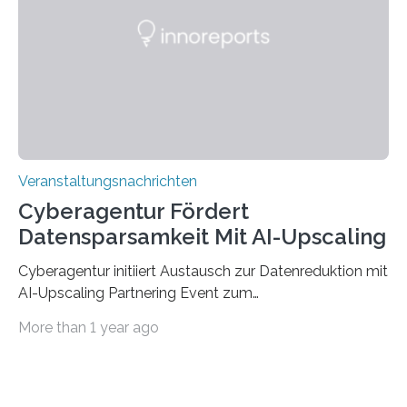
saarländischen Hochschulen im Gemeinschaftsprojekt
„QUAZAR“ mit insgesamt 1,15 Millionen Euro über vier
Jahre. Die Auftaktveranstaltung für das Förderprojekt
findet am…
Veranstaltungsnachrichten
Cyberagentur Fördert
Datensparsamkeit Mit AI-Upscaling
Cyberagentur initiiert Austausch zur Datenreduktion mit
AI-Upscaling Partnering Event zum
Forschungsprogramm DDK – Vernetzung für
More than 1 year ago
innovative DatenverarbeitungDie Agentur für
Innovation in der Cybersicherheit GmbH (Cyberagentur)
lädt zum virtuellen Partnering Event des
Forschungsprogramms DDK ein. Im Fokus steht die