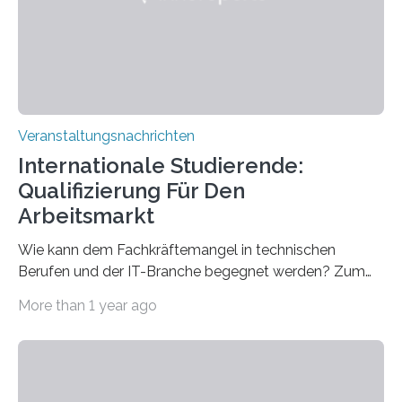
entwickelt werden können. Die hochmodernen Geräte
sind eingebaut, die Büros sind eingerichtet…
Veranstaltungsnachrichten
Internationale Studierende:
Qualifizierung Für Den
Arbeitsmarkt
Wie kann dem Fachkräftemangel in technischen
Berufen und der IT-Branche begegnet werden? Zum
Beispiel durch internationale Studierende, die an der
More than 1 year ago
Universität des Saarlandes und der Hochschule für
Technik und Wirtschaft des Saarlandes (htw saar) in
den MINT-Fächern ausgebildet werden und im
Anschluss in den hiesigen Arbeitsmarkt integriert
werden. Damit dies künftig noch besser gelingt, fördert