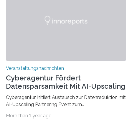
der Deutsche Akademische Austauschdienst beide
saarländischen Hochschulen im Gemeinschaftsprojekt
„QUAZAR“ mit insgesamt 1,15 Millionen Euro über vier
Jahre. Die Auftaktveranstaltung für das Förderprojekt
findet am…
Veranstaltungsnachrichten
Cyberagentur Fördert
Datensparsamkeit Mit AI-Upscaling
Cyberagentur initiiert Austausch zur Datenreduktion mit
AI-Upscaling Partnering Event zum
Forschungsprogramm DDK – Vernetzung für
More than 1 year ago
innovative DatenverarbeitungDie Agentur für
Innovation in der Cybersicherheit GmbH (Cyberagentur)