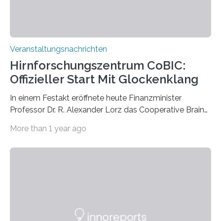
Veranstaltungsnachrichten
Hirnforschungszentrum CoBIC:
Offizieller Start Mit Glockenklang
In einem Festakt eröffnete heute Finanzminister
Professor Dr. R. Alexander Lorz das Cooperative Brain
Imaging Center (CoBIC) auf dem Campus Niederrad
More than 1 year ago
der Goethe-Universität Frankfurt. Das CoBIC ist eine
Kooperation der Goethe-Universität, des Max-Planck-
Instituts für empirische Ästhetik sowie des Ernst
Strüngmann Instituts. Es bietet den Forschenden
direkten Zugang zu einer Vielzahl hochmoderner
Spitzentechnologien, mit der die Funktionsweise des
Gehirns besser verstanden und innovative Therapien
für neurologische und psychiatrische Erkrankungen