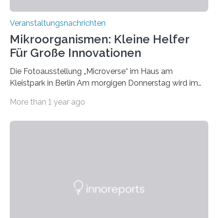
Veranstaltungsnachrichten
Mikroorganismen: Kleine Helfer
Für Große Innovationen
Die Fotoausstellung „Microverse“ im Haus am
Kleistpark in Berlin Am morgigen Donnerstag wird im
Haus am Kleistpark, Berlin-Schöneberg, die Ausstellung
More than 1 year ago
„Microverse“ mit Arbeiten der Fotografin Kathrin
Linkersdorff eröffnet. Die gezeigten Fotografien sind
Momentaufnahmen, die den Verfallsprozess von
Pflanzen festhalten. Die Künstlerin setzt in den
großformatigen Bildern die Schönheit, das Werden und
Vergehen der Natur künstlerisch wirkungsvoll in Szene.
Künstlerisch-wissenschaftliche Kollaboration im HU-
Labor für Mikrobiologie Für das Projekt „Microverse“ hat
Kathrin Linkersdorff gemeinsam mit der Mikrobiologin
Prof. Dr. Regine Hengge vom…