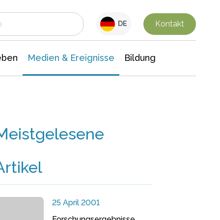
 Leben
Medien & Ereignisse
Interdisziplinäre Forschung
Veranstaltungsnachrichten
n Chemie
Gesellschaftswissenschaften
Kontakt
DE
eben
Medien & Ereignisse
Bildung
Meistgelesene
Artikel
25 April 2001
Forschungsergebnisse