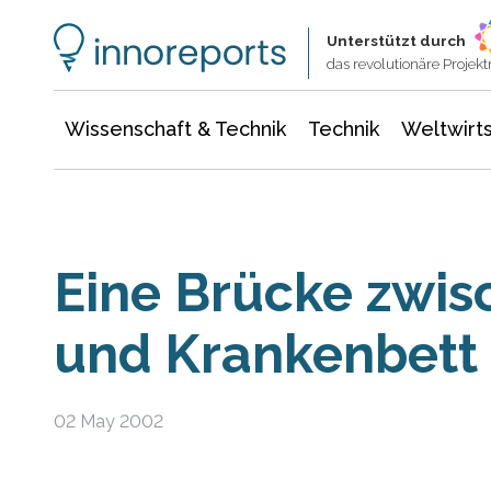
Wissenschaft & Technik
Informationstechnologie
Energie & Elektrotechnik
Unterstützt durch
das revolutionäre Proje
Wissenschaft & Technik
Technik
Weltwirts
Eine Brücke zwis
und Krankenbett
02 May 2002