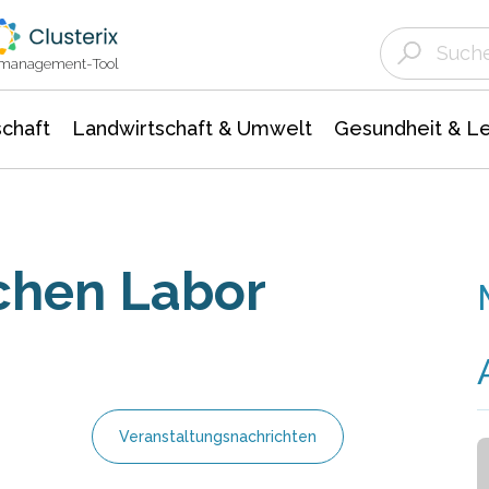
Landwirtschaft & Umwelt
Gesundheit &
Agrar- Forstwissenschaften
Unternehmensmeldungen
Biowissenschafte
Ökologie Umwelt- Naturschutz
ktmanagement-Tool
chaft
Landwirtschaft & Umwelt
Gesundheit & L
chen Labor
Veranstaltungsnachrichten