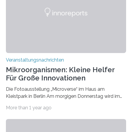
Veranstaltungsnachrichten
Mikroorganismen: Kleine Helfer
Für Große Innovationen
Die Fotoausstellung „Microverse“ im Haus am
Kleistpark in Berlin Am morgigen Donnerstag wird im
Haus am Kleistpark, Berlin-Schöneberg, die Ausstellung
More than 1 year ago
„Microverse“ mit Arbeiten der Fotografin Kathrin
Linkersdorff eröffnet. Die gezeigten Fotografien sind
Momentaufnahmen, die den Verfallsprozess von
Pflanzen festhalten. Die Künstlerin setzt in den