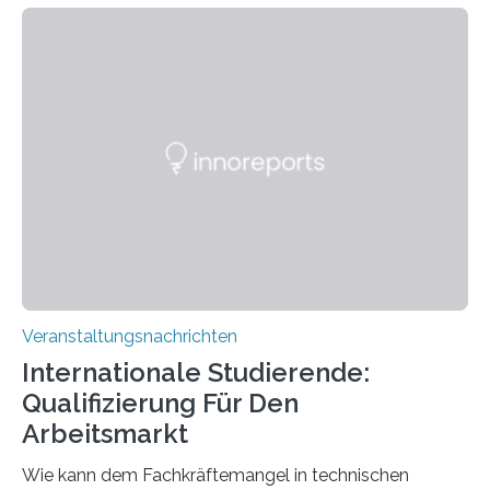
Kooperation der Goethe-Universität, des Max-Planck-
Instituts für empirische Ästhetik sowie des Ernst
Strüngmann Instituts. Es bietet den Forschenden
direkten Zugang zu einer Vielzahl hochmoderner
Spitzentechnologien, mit der die Funktionsweise des
Gehirns besser verstanden und innovative Therapien
für neurologische und psychiatrische Erkrankungen
entwickelt werden können. Die hochmodernen Geräte
sind eingebaut, die Büros sind eingerichtet…
Veranstaltungsnachrichten
Internationale Studierende:
Qualifizierung Für Den
Arbeitsmarkt
Wie kann dem Fachkräftemangel in technischen