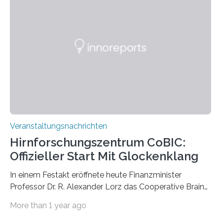
großformatigen Bildern die Schönheit, das Werden und
Vergehen der Natur künstlerisch wirkungsvoll in Szene.
Künstlerisch-wissenschaftliche Kollaboration im HU-
Labor für Mikrobiologie Für das Projekt „Microverse“ hat
Kathrin Linkersdorff gemeinsam mit der Mikrobiologin
Prof. Dr. Regine Hengge vom…
Veranstaltungsnachrichten
Hirnforschungszentrum CoBIC:
Offizieller Start Mit Glockenklang
In einem Festakt eröffnete heute Finanzminister
Professor Dr. R. Alexander Lorz das Cooperative Brain
Imaging Center (CoBIC) auf dem Campus Niederrad
More than 1 year ago
der Goethe-Universität Frankfurt. Das CoBIC ist eine