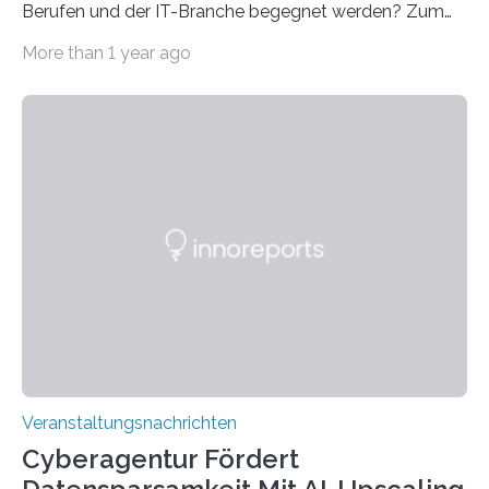
Berufen und der IT-Branche begegnet werden? Zum
Beispiel durch internationale Studierende, die an der
More than 1 year ago
Universität des Saarlandes und der Hochschule für
Technik und Wirtschaft des Saarlandes (htw saar) in
den MINT-Fächern ausgebildet werden und im
Anschluss in den hiesigen Arbeitsmarkt integriert
werden. Damit dies künftig noch besser gelingt, fördert
der Deutsche Akademische Austauschdienst beide
saarländischen Hochschulen im Gemeinschaftsprojekt
„QUAZAR“ mit insgesamt 1,15 Millionen Euro über vier
Jahre. Die Auftaktveranstaltung für das Förderprojekt
findet am…
Veranstaltungsnachrichten
Cyberagentur Fördert