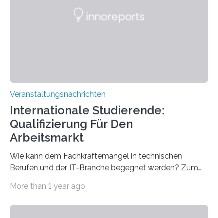
Gehirns besser verstanden und innovative Therapien
für neurologische und psychiatrische Erkrankungen
entwickelt werden können. Die hochmodernen Geräte
sind eingebaut, die Büros sind eingerichtet…
Veranstaltungsnachrichten
Internationale Studierende:
Qualifizierung Für Den
Arbeitsmarkt
Wie kann dem Fachkräftemangel in technischen
Berufen und der IT-Branche begegnet werden? Zum
Beispiel durch internationale Studierende, die an der
More than 1 year ago
Universität des Saarlandes und der Hochschule für
Technik und Wirtschaft des Saarlandes (htw saar) in
den MINT-Fächern ausgebildet werden und im