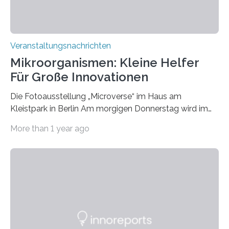
Veranstaltungsnachrichten
Mikroorganismen: Kleine Helfer
Für Große Innovationen
Die Fotoausstellung „Microverse“ im Haus am
Kleistpark in Berlin Am morgigen Donnerstag wird im
Haus am Kleistpark, Berlin-Schöneberg, die Ausstellung
More than 1 year ago
„Microverse“ mit Arbeiten der Fotografin Kathrin
Linkersdorff eröffnet. Die gezeigten Fotografien sind
Momentaufnahmen, die den Verfallsprozess von
Pflanzen festhalten. Die Künstlerin setzt in den
großformatigen Bildern die Schönheit, das Werden und
Vergehen der Natur künstlerisch wirkungsvoll in Szene.
Künstlerisch-wissenschaftliche Kollaboration im HU-
Labor für Mikrobiologie Für das Projekt „Microverse“ hat