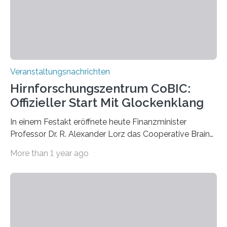
Kathrin Linkersdorff gemeinsam mit der Mikrobiologin
Prof. Dr. Regine Hengge vom…
Veranstaltungsnachrichten
Hirnforschungszentrum CoBIC:
Offizieller Start Mit Glockenklang
In einem Festakt eröffnete heute Finanzminister
Professor Dr. R. Alexander Lorz das Cooperative Brain
Imaging Center (CoBIC) auf dem Campus Niederrad
More than 1 year ago
der Goethe-Universität Frankfurt. Das CoBIC ist eine
Kooperation der Goethe-Universität, des Max-Planck-
Instituts für empirische Ästhetik sowie des Ernst
Strüngmann Instituts. Es bietet den Forschenden
direkten Zugang zu einer Vielzahl hochmoderner
Spitzentechnologien, mit der die Funktionsweise des