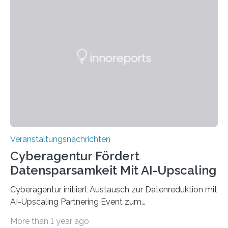
Anschluss in den hiesigen Arbeitsmarkt integriert
werden. Damit dies künftig noch besser gelingt, fördert
der Deutsche Akademische Austauschdienst beide
saarländischen Hochschulen im Gemeinschaftsprojekt
„QUAZAR“ mit insgesamt 1,15 Millionen Euro über vier
Jahre. Die Auftaktveranstaltung für das Förderprojekt
findet am…
Veranstaltungsnachrichten
Cyberagentur Fördert
Datensparsamkeit Mit AI-Upscaling
Cyberagentur initiiert Austausch zur Datenreduktion mit
AI-Upscaling Partnering Event zum
Forschungsprogramm DDK – Vernetzung für
More than 1 year ago
innovative DatenverarbeitungDie Agentur für