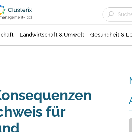
Landwirtschaft & Umwelt
Gesundheit &
Agrar- Forstwissenschaften
Unternehmensmeldungen
Biowissenschafte
Ökologie Umwelt- Naturschutz
ktmanagement-Tool
chaft
Landwirtschaft & Umwelt
Gesundheit & L
Konsequenzen
hweis für
und