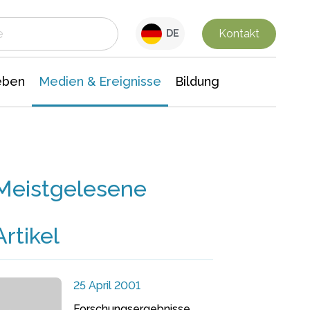
 Leben
Medien & Ereignisse
Interdisziplinäre Forschung
Veranstaltungsnachrichten
n Chemie
Gesellschaftswissenschaften
Kontakt
DE
eben
Medien & Ereignisse
Bildung
Meistgelesene
Artikel
25 April 2001
Forschungsergebnisse