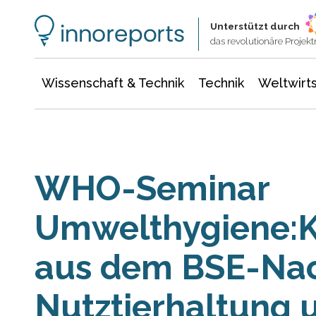
Wissenschaft & Technik
Informationstechnologie
Energie & Elektrotechnik
Unterstützt durch
das revolutionäre Proje
Wissenschaft & Technik
Technik
Weltwirts
WHO-Seminar
Umwelthygiene:
aus dem BSE-Nac
Nutztierhaltung 