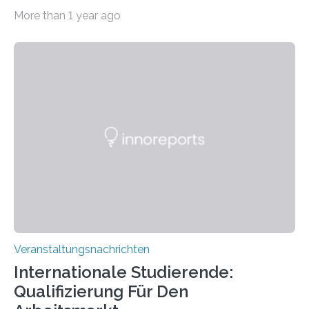
Imaging Center (CoBIC) auf dem Campus Niederrad
More than 1 year ago
der Goethe-Universität Frankfurt. Das CoBIC ist eine
Kooperation der Goethe-Universität, des Max-Planck-
Instituts für empirische Ästhetik sowie des Ernst
Strüngmann Instituts. Es bietet den Forschenden
direkten Zugang zu einer Vielzahl hochmoderner
Spitzentechnologien, mit der die Funktionsweise des
Gehirns besser verstanden und innovative Therapien
für neurologische und psychiatrische Erkrankungen
entwickelt werden können. Die hochmodernen Geräte
sind eingebaut, die Büros sind eingerichtet…
Veranstaltungsnachrichten
Internationale Studierende:
Qualifizierung Für Den