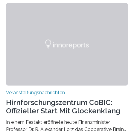
Linkersdorff eröffnet. Die gezeigten Fotografien sind
Momentaufnahmen, die den Verfallsprozess von
Pflanzen festhalten. Die Künstlerin setzt in den
großformatigen Bildern die Schönheit, das Werden und
Vergehen der Natur künstlerisch wirkungsvoll in Szene.
Künstlerisch-wissenschaftliche Kollaboration im HU-
Labor für Mikrobiologie Für das Projekt „Microverse“ hat
Kathrin Linkersdorff gemeinsam mit der Mikrobiologin
Prof. Dr. Regine Hengge vom…
Veranstaltungsnachrichten
Hirnforschungszentrum CoBIC:
Offizieller Start Mit Glockenklang
In einem Festakt eröffnete heute Finanzminister
Professor Dr. R. Alexander Lorz das Cooperative Brain