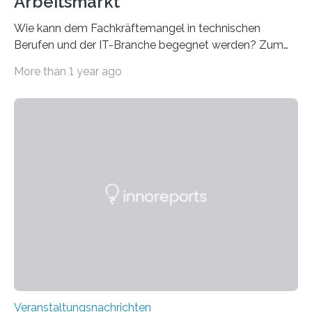
Arbeitsmarkt
Wie kann dem Fachkräftemangel in technischen
Berufen und der IT-Branche begegnet werden? Zum
Beispiel durch internationale Studierende, die an der
More than 1 year ago
Universität des Saarlandes und der Hochschule für
Technik und Wirtschaft des Saarlandes (htw saar) in
den MINT-Fächern ausgebildet werden und im
Anschluss in den hiesigen Arbeitsmarkt integriert
werden. Damit dies künftig noch besser gelingt, fördert
der Deutsche Akademische Austauschdienst beide
saarländischen Hochschulen im Gemeinschaftsprojekt
„QUAZAR“ mit insgesamt 1,15 Millionen Euro über vier
Jahre. Die Auftaktveranstaltung für das Förderprojekt
findet am…
Veranstaltungsnachrichten