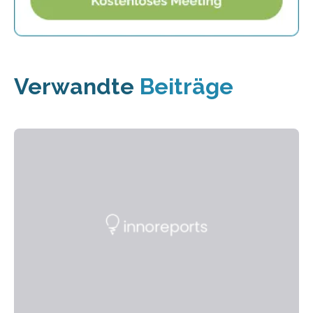
Verwandte
Beiträge