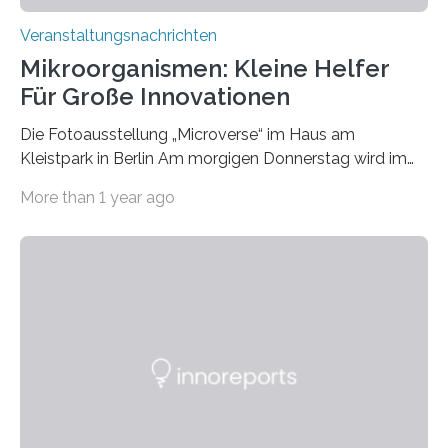
Veranstaltungsnachrichten
Mikroorganismen: Kleine Helfer
Für Große Innovationen
Die Fotoausstellung „Microverse“ im Haus am
Kleistpark in Berlin Am morgigen Donnerstag wird im
Haus am Kleistpark, Berlin-Schöneberg, die Ausstellung
More than 1 year ago
„Microverse“ mit Arbeiten der Fotografin Kathrin
Linkersdorff eröffnet. Die gezeigten Fotografien sind
Momentaufnahmen, die den Verfallsprozess von
Pflanzen festhalten. Die Künstlerin setzt in den
großformatigen Bildern die Schönheit, das Werden und
Vergehen der Natur künstlerisch wirkungsvoll in Szene.
Künstlerisch-wissenschaftliche Kollaboration im HU-
Labor für Mikrobiologie Für das Projekt „Microverse“ hat
Kathrin Linkersdorff gemeinsam mit der Mikrobiologin
Prof. Dr. Regine Hengge vom…