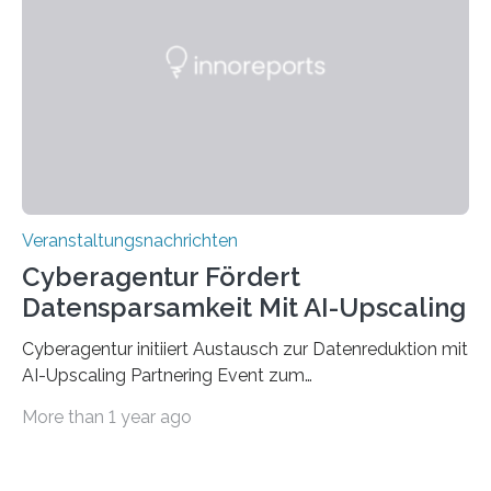
der Deutsche Akademische Austauschdienst beide
saarländischen Hochschulen im Gemeinschaftsprojekt
„QUAZAR“ mit insgesamt 1,15 Millionen Euro über vier
Jahre. Die Auftaktveranstaltung für das Förderprojekt
findet am…
Veranstaltungsnachrichten
Cyberagentur Fördert
Datensparsamkeit Mit AI-Upscaling
Cyberagentur initiiert Austausch zur Datenreduktion mit
AI-Upscaling Partnering Event zum
Forschungsprogramm DDK – Vernetzung für
More than 1 year ago
innovative DatenverarbeitungDie Agentur für
Innovation in der Cybersicherheit GmbH (Cyberagentur)
lädt zum virtuellen Partnering Event des