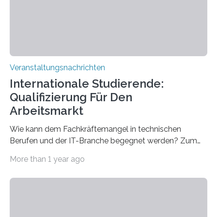
entwickelt werden können. Die hochmodernen Geräte
sind eingebaut, die Büros sind eingerichtet…
Veranstaltungsnachrichten
Internationale Studierende:
Qualifizierung Für Den
Arbeitsmarkt
Wie kann dem Fachkräftemangel in technischen
Berufen und der IT-Branche begegnet werden? Zum
Beispiel durch internationale Studierende, die an der
More than 1 year ago
Universität des Saarlandes und der Hochschule für
Technik und Wirtschaft des Saarlandes (htw saar) in
den MINT-Fächern ausgebildet werden und im
Anschluss in den hiesigen Arbeitsmarkt integriert
werden. Damit dies künftig noch besser gelingt, fördert