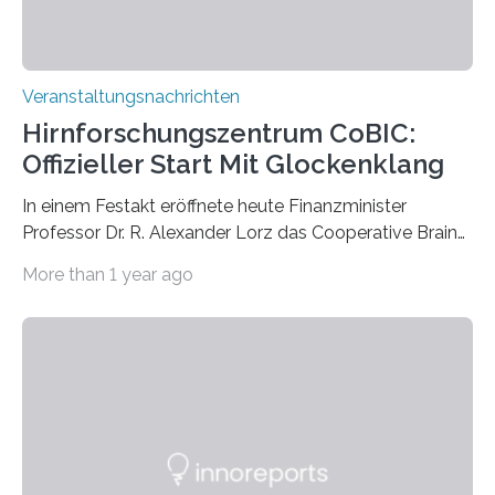
Veranstaltungsnachrichten
Hirnforschungszentrum CoBIC:
Offizieller Start Mit Glockenklang
In einem Festakt eröffnete heute Finanzminister
Professor Dr. R. Alexander Lorz das Cooperative Brain
Imaging Center (CoBIC) auf dem Campus Niederrad
More than 1 year ago
der Goethe-Universität Frankfurt. Das CoBIC ist eine
Kooperation der Goethe-Universität, des Max-Planck-
Instituts für empirische Ästhetik sowie des Ernst
Strüngmann Instituts. Es bietet den Forschenden
direkten Zugang zu einer Vielzahl hochmoderner
Spitzentechnologien, mit der die Funktionsweise des
Gehirns besser verstanden und innovative Therapien
für neurologische und psychiatrische Erkrankungen