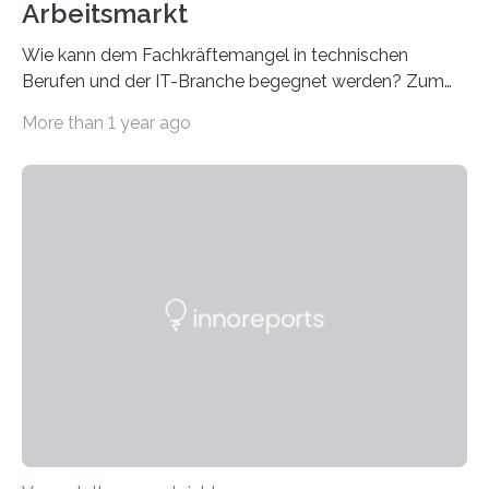
Arbeitsmarkt
Wie kann dem Fachkräftemangel in technischen
Berufen und der IT-Branche begegnet werden? Zum
Beispiel durch internationale Studierende, die an der
More than 1 year ago
Universität des Saarlandes und der Hochschule für
Technik und Wirtschaft des Saarlandes (htw saar) in
den MINT-Fächern ausgebildet werden und im
Anschluss in den hiesigen Arbeitsmarkt integriert
werden. Damit dies künftig noch besser gelingt, fördert
der Deutsche Akademische Austauschdienst beide
saarländischen Hochschulen im Gemeinschaftsprojekt
„QUAZAR“ mit insgesamt 1,15 Millionen Euro über vier
Jahre. Die Auftaktveranstaltung für das Förderprojekt
findet am…