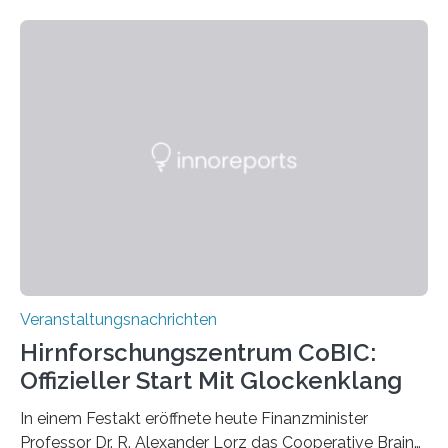
Linkersdorff eröffnet. Die gezeigten Fotografien sind
Momentaufnahmen, die den Verfallsprozess von
Pflanzen festhalten. Die Künstlerin setzt in den
großformatigen Bildern die Schönheit, das Werden und
Vergehen der Natur künstlerisch wirkungsvoll in Szene.
Künstlerisch-wissenschaftliche Kollaboration im HU-
Labor für Mikrobiologie Für das Projekt „Microverse“ hat
Kathrin Linkersdorff gemeinsam mit der Mikrobiologin
Prof. Dr. Regine Hengge vom…
Veranstaltungsnachrichten
Hirnforschungszentrum CoBIC:
Offizieller Start Mit Glockenklang
In einem Festakt eröffnete heute Finanzminister
Professor Dr. R. Alexander Lorz das Cooperative Brain