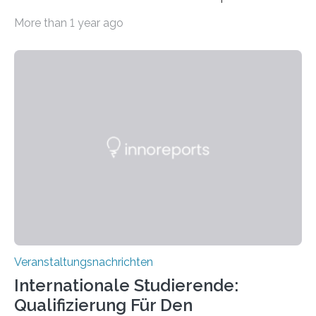
Imaging Center (CoBIC) auf dem Campus Niederrad
More than 1 year ago
der Goethe-Universität Frankfurt. Das CoBIC ist eine
Kooperation der Goethe-Universität, des Max-Planck-
Instituts für empirische Ästhetik sowie des Ernst
Strüngmann Instituts. Es bietet den Forschenden
direkten Zugang zu einer Vielzahl hochmoderner
Spitzentechnologien, mit der die Funktionsweise des
Gehirns besser verstanden und innovative Therapien
für neurologische und psychiatrische Erkrankungen
entwickelt werden können. Die hochmodernen Geräte
sind eingebaut, die Büros sind eingerichtet…
Veranstaltungsnachrichten
Internationale Studierende:
Qualifizierung Für Den