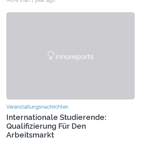
More than 1 year ago
der Goethe-Universität Frankfurt. Das CoBIC ist eine
Kooperation der Goethe-Universität, des Max-Planck-
Instituts für empirische Ästhetik sowie des Ernst
Strüngmann Instituts. Es bietet den Forschenden
direkten Zugang zu einer Vielzahl hochmoderner
Spitzentechnologien, mit der die Funktionsweise des
Gehirns besser verstanden und innovative Therapien
für neurologische und psychiatrische Erkrankungen
entwickelt werden können. Die hochmodernen Geräte
sind eingebaut, die Büros sind eingerichtet…
Veranstaltungsnachrichten
Internationale Studierende:
Qualifizierung Für Den
Arbeitsmarkt