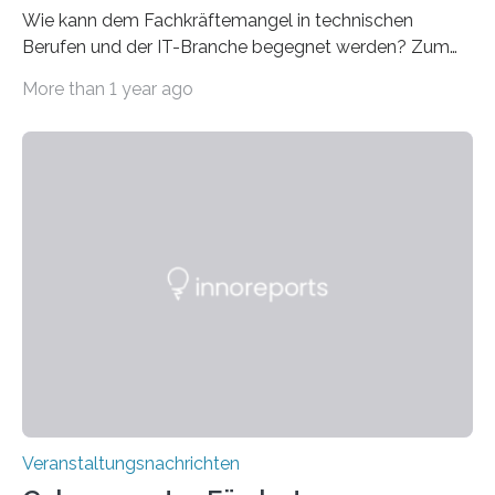
Wie kann dem Fachkräftemangel in technischen
Berufen und der IT-Branche begegnet werden? Zum
Beispiel durch internationale Studierende, die an der
More than 1 year ago
Universität des Saarlandes und der Hochschule für
Technik und Wirtschaft des Saarlandes (htw saar) in
den MINT-Fächern ausgebildet werden und im
Anschluss in den hiesigen Arbeitsmarkt integriert
werden. Damit dies künftig noch besser gelingt, fördert
der Deutsche Akademische Austauschdienst beide
saarländischen Hochschulen im Gemeinschaftsprojekt
„QUAZAR“ mit insgesamt 1,15 Millionen Euro über vier
Jahre. Die Auftaktveranstaltung für das Förderprojekt
findet am…
Veranstaltungsnachrichten