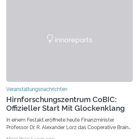
Momentaufnahmen, die den Verfallsprozess von
Pflanzen festhalten. Die Künstlerin setzt in den
großformatigen Bildern die Schönheit, das Werden und
Vergehen der Natur künstlerisch wirkungsvoll in Szene.
Künstlerisch-wissenschaftliche Kollaboration im HU-
Labor für Mikrobiologie Für das Projekt „Microverse“ hat
Kathrin Linkersdorff gemeinsam mit der Mikrobiologin
Prof. Dr. Regine Hengge vom…
Veranstaltungsnachrichten
Hirnforschungszentrum CoBIC:
Offizieller Start Mit Glockenklang
In einem Festakt eröffnete heute Finanzminister
Professor Dr. R. Alexander Lorz das Cooperative Brain
Imaging Center (CoBIC) auf dem Campus Niederrad