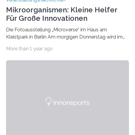
Mikroorganismen: Kleine Helfer
Für Große Innovationen
Die Fotoausstellung „Microverse“ im Haus am
Kleistpark in Berlin Am morgigen Donnerstag wird im
Haus am Kleistpark, Berlin-Schöneberg, die Ausstellung
More than 1 year ago
„Microverse“ mit Arbeiten der Fotografin Kathrin
Linkersdorff eröffnet. Die gezeigten Fotografien sind
Momentaufnahmen, die den Verfallsprozess von
Pflanzen festhalten. Die Künstlerin setzt in den
großformatigen Bildern die Schönheit, das Werden und
Vergehen der Natur künstlerisch wirkungsvoll in Szene.
Künstlerisch-wissenschaftliche Kollaboration im HU-
Labor für Mikrobiologie Für das Projekt „Microverse“ hat
Kathrin Linkersdorff gemeinsam mit der Mikrobiologin
Prof. Dr. Regine Hengge vom…