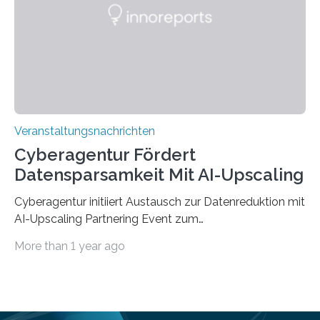
„QUAZAR“ mit insgesamt 1,15 Millionen Euro über vier
Jahre. Die Auftaktveranstaltung für das Förderprojekt
findet am…
Veranstaltungsnachrichten
Cyberagentur Fördert
Datensparsamkeit Mit AI-Upscaling
Cyberagentur initiiert Austausch zur Datenreduktion mit
AI-Upscaling Partnering Event zum
Forschungsprogramm DDK – Vernetzung für
More than 1 year ago
innovative DatenverarbeitungDie Agentur für
Innovation in der Cybersicherheit GmbH (Cyberagentur)
lädt zum virtuellen Partnering Event des
Forschungsprogramms DDK ein. Im Fokus steht die