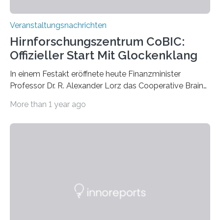
Veranstaltungsnachrichten
Hirnforschungszentrum CoBIC:
Offizieller Start Mit Glockenklang
In einem Festakt eröffnete heute Finanzminister
Professor Dr. R. Alexander Lorz das Cooperative Brain
Imaging Center (CoBIC) auf dem Campus Niederrad
More than 1 year ago
der Goethe-Universität Frankfurt. Das CoBIC ist eine
Kooperation der Goethe-Universität, des Max-Planck-
Instituts für empirische Ästhetik sowie des Ernst
Strüngmann Instituts. Es bietet den Forschenden
direkten Zugang zu einer Vielzahl hochmoderner
Spitzentechnologien, mit der die Funktionsweise des
Gehirns besser verstanden und innovative Therapien
für neurologische und psychiatrische Erkrankungen
entwickelt werden können. Die hochmodernen Geräte
sind eingebaut, die Büros sind eingerichtet…