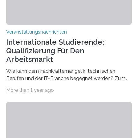
Veranstaltungsnachrichten
Internationale Studierende:
Qualifizierung Für Den
Arbeitsmarkt
Wie kann dem Fachkräftemangel in technischen
Berufen und der IT-Branche begegnet werden? Zum
Beispiel durch internationale Studierende, die an der
More than 1 year ago
Universität des Saarlandes und der Hochschule für
Technik und Wirtschaft des Saarlandes (htw saar) in
den MINT-Fächern ausgebildet werden und im
Anschluss in den hiesigen Arbeitsmarkt integriert
werden. Damit dies künftig noch besser gelingt, fördert
der Deutsche Akademische Austauschdienst beide
saarländischen Hochschulen im Gemeinschaftsprojekt