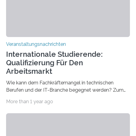
entwickelt werden können. Die hochmodernen Geräte
sind eingebaut, die Büros sind eingerichtet…
Veranstaltungsnachrichten
Internationale Studierende:
Qualifizierung Für Den
Arbeitsmarkt
Wie kann dem Fachkräftemangel in technischen
Berufen und der IT-Branche begegnet werden? Zum
Beispiel durch internationale Studierende, die an der
More than 1 year ago
Universität des Saarlandes und der Hochschule für
Technik und Wirtschaft des Saarlandes (htw saar) in
den MINT-Fächern ausgebildet werden und im
Anschluss in den hiesigen Arbeitsmarkt integriert
werden. Damit dies künftig noch besser gelingt, fördert