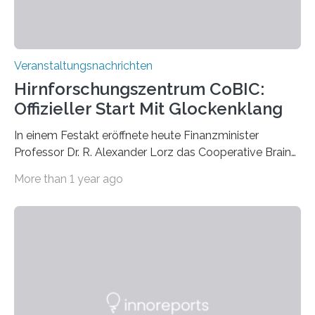
Veranstaltungsnachrichten
Hirnforschungszentrum CoBIC:
Offizieller Start Mit Glockenklang
In einem Festakt eröffnete heute Finanzminister
Professor Dr. R. Alexander Lorz das Cooperative Brain
Imaging Center (CoBIC) auf dem Campus Niederrad
More than 1 year ago
der Goethe-Universität Frankfurt. Das CoBIC ist eine
Kooperation der Goethe-Universität, des Max-Planck-
Instituts für empirische Ästhetik sowie des Ernst
Strüngmann Instituts. Es bietet den Forschenden
direkten Zugang zu einer Vielzahl hochmoderner
Spitzentechnologien, mit der die Funktionsweise des
Gehirns besser verstanden und innovative Therapien
für neurologische und psychiatrische Erkrankungen