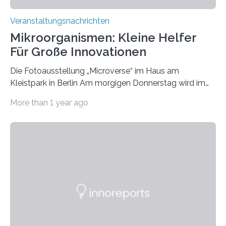
Veranstaltungsnachrichten
Mikroorganismen: Kleine Helfer
Für Große Innovationen
Die Fotoausstellung „Microverse“ im Haus am
Kleistpark in Berlin Am morgigen Donnerstag wird im
Haus am Kleistpark, Berlin-Schöneberg, die Ausstellung
More than 1 year ago
„Microverse“ mit Arbeiten der Fotografin Kathrin
Linkersdorff eröffnet. Die gezeigten Fotografien sind
Momentaufnahmen, die den Verfallsprozess von
Pflanzen festhalten. Die Künstlerin setzt in den
großformatigen Bildern die Schönheit, das Werden und
Vergehen der Natur künstlerisch wirkungsvoll in Szene.
Künstlerisch-wissenschaftliche Kollaboration im HU-
Labor für Mikrobiologie Für das Projekt „Microverse“ hat
Kathrin Linkersdorff gemeinsam mit der Mikrobiologin
Prof. Dr. Regine Hengge vom…