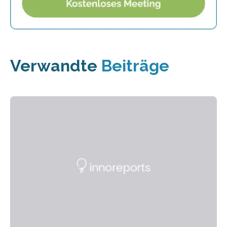
Verwandte
Beiträge