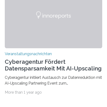
der Deutsche Akademische Austauschdienst beide
saarländischen Hochschulen im Gemeinschaftsprojekt
„QUAZAR“ mit insgesamt 1,15 Millionen Euro über vier
Jahre. Die Auftaktveranstaltung für das Förderprojekt
findet am…
Veranstaltungsnachrichten
Cyberagentur Fördert
Datensparsamkeit Mit AI-Upscaling
Cyberagentur initiiert Austausch zur Datenreduktion mit
AI-Upscaling Partnering Event zum
Forschungsprogramm DDK – Vernetzung für
More than 1 year ago
innovative DatenverarbeitungDie Agentur für
Innovation in der Cybersicherheit GmbH (Cyberagentur)
lädt zum virtuellen Partnering Event des