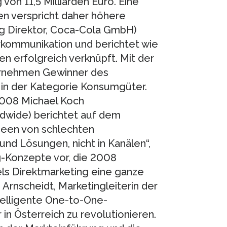
n 11,5 Milliarden Euro. Eine
en verspricht daher höhere
g Direktor, Coca-Cola GmbH)
rkommunikation und berichtet wie
n erfolgreich verknüpft. Mit der
ernehmen Gewinner des
in der Kategorie Konsumgüter.
2008 Michael Koch
ldwide) berichtet auf dem
deen von schlechten
und Lösungen, nicht in Kanälen“,
ng-Konzepte vor, die 2008
els Direktmarketing eine ganze
Arnscheidt, Marketingleiterin der
ntelligente One-to-One-
in Österreich zu revolutionieren.