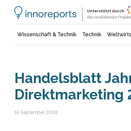
Wissenschaft & Technik
Informationstechnologie
Energie & Elektrotechnik
Unterstützt durch
das revolutionäre Proje
Wissenschaft & Technik
Technik
Weltwirts
Handelsblatt Jah
Direktmarketing
16 September 2008