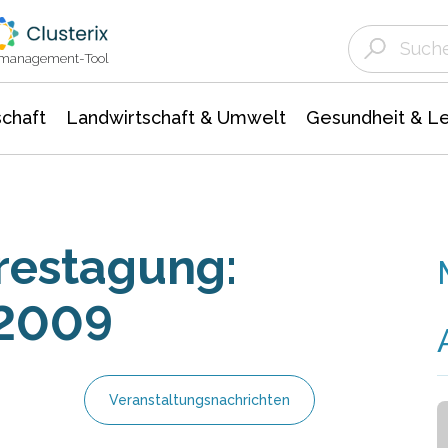
Landwirtschaft & Umwelt
Gesundheit &
Agrar- Forstwissenschaften
Unternehmensmeldungen
Biowissenschafte
Ökologie Umwelt- Naturschutz
ktmanagement-Tool
chaft
Landwirtschaft & Umwelt
Gesundheit & L
restagung:
 2009
Veranstaltungsnachrichten