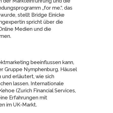
en der Markteinführung und die
ndungsprogramm „for me.“, das
urde, stellt Bridge Einicke
gexpertin spricht über die
Online Medien und die
mmen.
ktmarketing beeinflussen kann,
 der Gruppe Nymphenburg. Häusel
und erläutert, wie sich
chen lassen. Internationale
Kehoe (Zurich Financial Services,
eine Erfahrungen mit
en im UK-Markt.