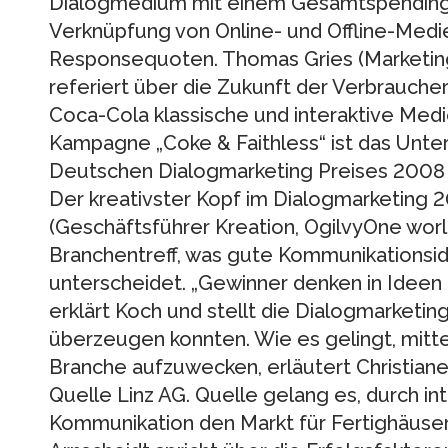
Dialogmedium mit einem Gesamtspending vo
Verknüpfung von Online- und Offline-Medi
Responsequoten. Thomas Gries (Marketin
referiert über die Zukunft der Verbrauche
Coca-Cola klassische und interaktive Medie
Kampagne „Coke & Faithless“ ist das Unt
Deutschen Dialogmarketing Preises 2008 
Der kreativster Kopf im Dialogmarketing 
(Geschäftsführer Kreation, OgilvyOne wor
Branchentreff, was gute Kommunikationsi
unterscheidet. „Gewinner denken in Ideen 
erklärt Koch und stellt die Dialogmarketi
überzeugen konnten. Wie es gelingt, mitt
Branche aufzuwecken, erläutert Christiane 
Quelle Linz AG. Quelle gelang es, durch i
Kommunikation den Markt für Fertighäuser 