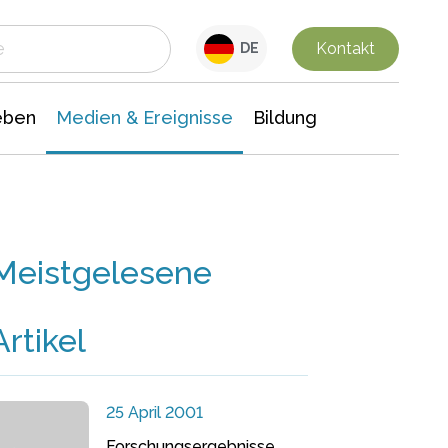
 Leben
Medien & Ereignisse
Interdisziplinäre Forschung
Veranstaltungsnachrichten
n Chemie
Gesellschaftswissenschaften
Kontakt
DE
eben
Medien & Ereignisse
Bildung
Meistgelesene
Artikel
25 April 2001
Forschungsergebnisse