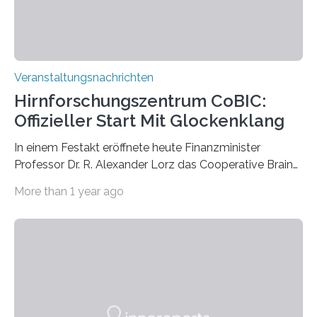
Veranstaltungsnachrichten
Hirnforschungszentrum CoBIC:
Offizieller Start Mit Glockenklang
In einem Festakt eröffnete heute Finanzminister
Professor Dr. R. Alexander Lorz das Cooperative Brain
Imaging Center (CoBIC) auf dem Campus Niederrad
More than 1 year ago
der Goethe-Universität Frankfurt. Das CoBIC ist eine
Kooperation der Goethe-Universität, des Max-Planck-
Instituts für empirische Ästhetik sowie des Ernst
Strüngmann Instituts. Es bietet den Forschenden
direkten Zugang zu einer Vielzahl hochmoderner
Spitzentechnologien, mit der die Funktionsweise des
Gehirns besser verstanden und innovative Therapien