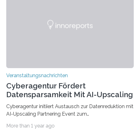
werden. Damit dies künftig noch besser gelingt, fördert
der Deutsche Akademische Austauschdienst beide
saarländischen Hochschulen im Gemeinschaftsprojekt
„QUAZAR“ mit insgesamt 1,15 Millionen Euro über vier
Jahre. Die Auftaktveranstaltung für das Förderprojekt
findet am…
Veranstaltungsnachrichten
Cyberagentur Fördert
Datensparsamkeit Mit AI-Upscaling
Cyberagentur initiiert Austausch zur Datenreduktion mit
AI-Upscaling Partnering Event zum
Forschungsprogramm DDK – Vernetzung für
More than 1 year ago
innovative DatenverarbeitungDie Agentur für
Innovation in der Cybersicherheit GmbH (Cyberagentur)