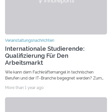
für neurologische und psychiatrische Erkrankungen
entwickelt werden können. Die hochmodernen Geräte
sind eingebaut, die Büros sind eingerichtet…
Veranstaltungsnachrichten
Internationale Studierende:
Qualifizierung Für Den
Arbeitsmarkt
Wie kann dem Fachkräftemangel in technischen
Berufen und der IT-Branche begegnet werden? Zum
Beispiel durch internationale Studierende, die an der
More than 1 year ago
Universität des Saarlandes und der Hochschule für
Technik und Wirtschaft des Saarlandes (htw saar) in
den MINT-Fächern ausgebildet werden und im
Anschluss in den hiesigen Arbeitsmarkt integriert