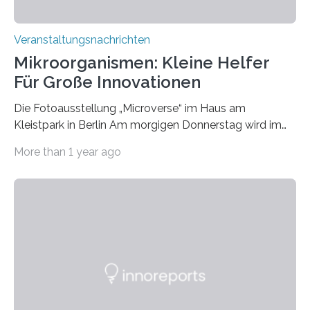
Veranstaltungsnachrichten
Mikroorganismen: Kleine Helfer
Für Große Innovationen
Die Fotoausstellung „Microverse“ im Haus am
Kleistpark in Berlin Am morgigen Donnerstag wird im
Haus am Kleistpark, Berlin-Schöneberg, die Ausstellung
More than 1 year ago
„Microverse“ mit Arbeiten der Fotografin Kathrin
Linkersdorff eröffnet. Die gezeigten Fotografien sind
Momentaufnahmen, die den Verfallsprozess von
Pflanzen festhalten. Die Künstlerin setzt in den
großformatigen Bildern die Schönheit, das Werden und
Vergehen der Natur künstlerisch wirkungsvoll in Szene.
Künstlerisch-wissenschaftliche Kollaboration im HU-
Labor für Mikrobiologie Für das Projekt „Microverse“ hat
Kathrin Linkersdorff gemeinsam mit der Mikrobiologin
Prof. Dr. Regine Hengge vom…