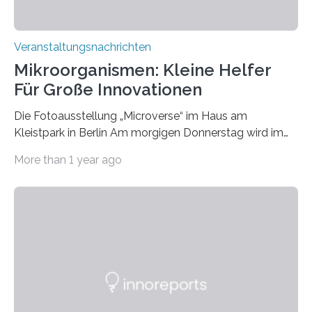
Veranstaltungsnachrichten
Mikroorganismen: Kleine Helfer
Für Große Innovationen
Die Fotoausstellung „Microverse“ im Haus am
Kleistpark in Berlin Am morgigen Donnerstag wird im
Haus am Kleistpark, Berlin-Schöneberg, die Ausstellung
More than 1 year ago
„Microverse“ mit Arbeiten der Fotografin Kathrin
Linkersdorff eröffnet. Die gezeigten Fotografien sind
Momentaufnahmen, die den Verfallsprozess von
Pflanzen festhalten. Die Künstlerin setzt in den
großformatigen Bildern die Schönheit, das Werden und
Vergehen der Natur künstlerisch wirkungsvoll in Szene.
Künstlerisch-wissenschaftliche Kollaboration im HU-
Labor für Mikrobiologie Für das Projekt „Microverse“ hat
Kathrin Linkersdorff gemeinsam mit der Mikrobiologin