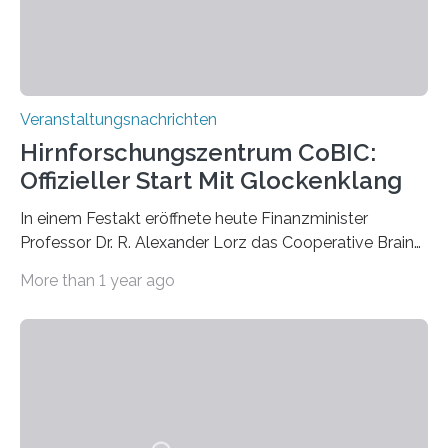
Prof. Dr. Regine Hengge vom…
Veranstaltungsnachrichten
Hirnforschungszentrum CoBIC:
Offizieller Start Mit Glockenklang
In einem Festakt eröffnete heute Finanzminister
Professor Dr. R. Alexander Lorz das Cooperative Brain
Imaging Center (CoBIC) auf dem Campus Niederrad
More than 1 year ago
der Goethe-Universität Frankfurt. Das CoBIC ist eine
Kooperation der Goethe-Universität, des Max-Planck-
Instituts für empirische Ästhetik sowie des Ernst
Strüngmann Instituts. Es bietet den Forschenden
direkten Zugang zu einer Vielzahl hochmoderner
Spitzentechnologien, mit der die Funktionsweise des
Gehirns besser verstanden und innovative Therapien