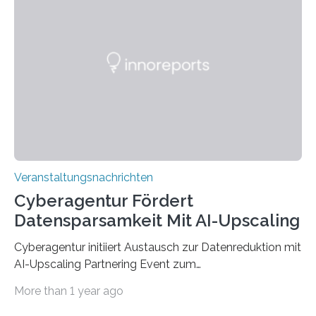
werden. Damit dies künftig noch besser gelingt, fördert
der Deutsche Akademische Austauschdienst beide
saarländischen Hochschulen im Gemeinschaftsprojekt
„QUAZAR“ mit insgesamt 1,15 Millionen Euro über vier
Jahre. Die Auftaktveranstaltung für das Förderprojekt
findet am…
Veranstaltungsnachrichten
Cyberagentur Fördert
Datensparsamkeit Mit AI-Upscaling
Cyberagentur initiiert Austausch zur Datenreduktion mit
AI-Upscaling Partnering Event zum
Forschungsprogramm DDK – Vernetzung für
More than 1 year ago
innovative DatenverarbeitungDie Agentur für
Innovation in der Cybersicherheit GmbH (Cyberagentur)