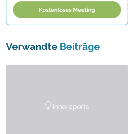
Verwandte
Beiträge