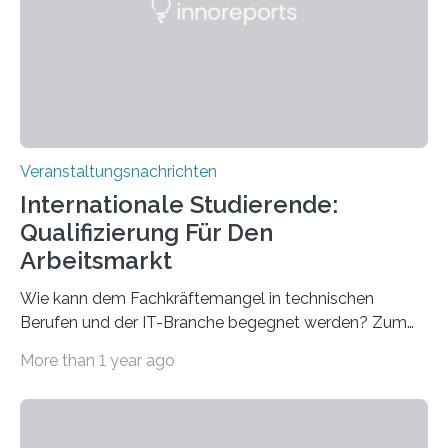
für neurologische und psychiatrische Erkrankungen
entwickelt werden können. Die hochmodernen Geräte
sind eingebaut, die Büros sind eingerichtet…
Veranstaltungsnachrichten
Internationale Studierende:
Qualifizierung Für Den
Arbeitsmarkt
Wie kann dem Fachkräftemangel in technischen
Berufen und der IT-Branche begegnet werden? Zum
Beispiel durch internationale Studierende, die an der
More than 1 year ago
Universität des Saarlandes und der Hochschule für
Technik und Wirtschaft des Saarlandes (htw saar) in
den MINT-Fächern ausgebildet werden und im
Anschluss in den hiesigen Arbeitsmarkt integriert