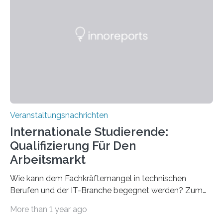
Spitzentechnologien, mit der die Funktionsweise des
Gehirns besser verstanden und innovative Therapien
für neurologische und psychiatrische Erkrankungen
entwickelt werden können. Die hochmodernen Geräte
sind eingebaut, die Büros sind eingerichtet…
Veranstaltungsnachrichten
Internationale Studierende:
Qualifizierung Für Den
Arbeitsmarkt
Wie kann dem Fachkräftemangel in technischen
Berufen und der IT-Branche begegnet werden? Zum
Beispiel durch internationale Studierende, die an der
More than 1 year ago
Universität des Saarlandes und der Hochschule für