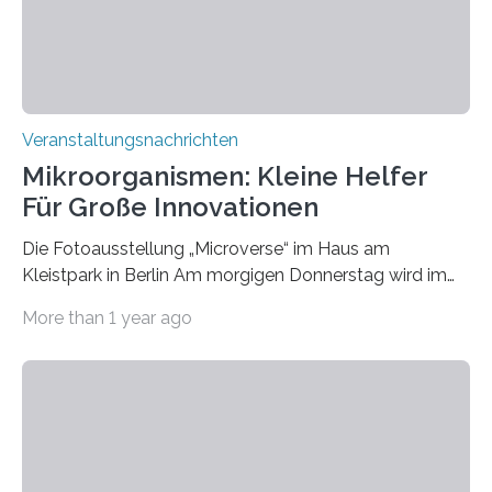
Veranstaltungsnachrichten
Mikroorganismen: Kleine Helfer
Für Große Innovationen
Die Fotoausstellung „Microverse“ im Haus am
Kleistpark in Berlin Am morgigen Donnerstag wird im
Haus am Kleistpark, Berlin-Schöneberg, die Ausstellung
More than 1 year ago
„Microverse“ mit Arbeiten der Fotografin Kathrin
Linkersdorff eröffnet. Die gezeigten Fotografien sind
Momentaufnahmen, die den Verfallsprozess von
Pflanzen festhalten. Die Künstlerin setzt in den
großformatigen Bildern die Schönheit, das Werden und
Vergehen der Natur künstlerisch wirkungsvoll in Szene.
Künstlerisch-wissenschaftliche Kollaboration im HU-