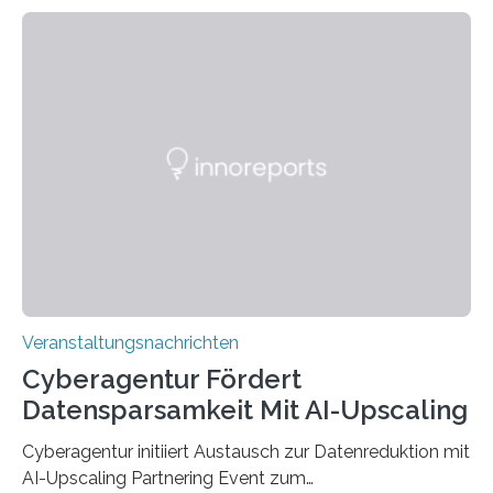
Technik und Wirtschaft des Saarlandes (htw saar) in
den MINT-Fächern ausgebildet werden und im
Anschluss in den hiesigen Arbeitsmarkt integriert
werden. Damit dies künftig noch besser gelingt, fördert
der Deutsche Akademische Austauschdienst beide
saarländischen Hochschulen im Gemeinschaftsprojekt
„QUAZAR“ mit insgesamt 1,15 Millionen Euro über vier
Jahre. Die Auftaktveranstaltung für das Förderprojekt
findet am…
Veranstaltungsnachrichten
Cyberagentur Fördert
Datensparsamkeit Mit AI-Upscaling
Cyberagentur initiiert Austausch zur Datenreduktion mit
AI-Upscaling Partnering Event zum