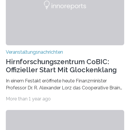
Labor für Mikrobiologie Für das Projekt „Microverse“ hat
Kathrin Linkersdorff gemeinsam mit der Mikrobiologin
Prof. Dr. Regine Hengge vom…
Veranstaltungsnachrichten
Hirnforschungszentrum CoBIC:
Offizieller Start Mit Glockenklang
In einem Festakt eröffnete heute Finanzminister
Professor Dr. R. Alexander Lorz das Cooperative Brain
Imaging Center (CoBIC) auf dem Campus Niederrad
More than 1 year ago
der Goethe-Universität Frankfurt. Das CoBIC ist eine
Kooperation der Goethe-Universität, des Max-Planck-
Instituts für empirische Ästhetik sowie des Ernst
Strüngmann Instituts. Es bietet den Forschenden
direkten Zugang zu einer Vielzahl hochmoderner