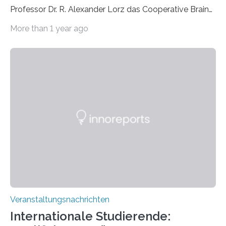
Professor Dr. R. Alexander Lorz das Cooperative Brain
Imaging Center (CoBIC) auf dem Campus Niederrad
More than 1 year ago
der Goethe-Universität Frankfurt. Das CoBIC ist eine
Kooperation der Goethe-Universität, des Max-Planck-
Instituts für empirische Ästhetik sowie des Ernst
Strüngmann Instituts. Es bietet den Forschenden
direkten Zugang zu einer Vielzahl hochmoderner
Spitzentechnologien, mit der die Funktionsweise des
Gehirns besser verstanden und innovative Therapien
für neurologische und psychiatrische Erkrankungen
entwickelt werden können. Die hochmodernen Geräte
sind eingebaut, die Büros sind eingerichtet…
Veranstaltungsnachrichten
Internationale Studierende: