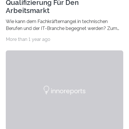
Qualifizierung Für Den
Arbeitsmarkt
Wie kann dem Fachkräftemangel in technischen
Berufen und der IT-Branche begegnet werden? Zum
Beispiel durch internationale Studierende, die an der
More than 1 year ago
Universität des Saarlandes und der Hochschule für
Technik und Wirtschaft des Saarlandes (htw saar) in
den MINT-Fächern ausgebildet werden und im
Anschluss in den hiesigen Arbeitsmarkt integriert
werden. Damit dies künftig noch besser gelingt, fördert
der Deutsche Akademische Austauschdienst beide
saarländischen Hochschulen im Gemeinschaftsprojekt
„QUAZAR“ mit insgesamt 1,15 Millionen Euro über vier
Jahre. Die Auftaktveranstaltung für das Förderprojekt
findet am…