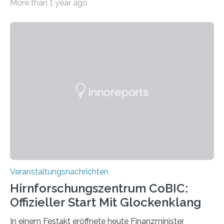
More than 1 year ago
„Microverse“ mit Arbeiten der Fotografin Kathrin
Linkersdorff eröffnet. Die gezeigten Fotografien sind
Momentaufnahmen, die den Verfallsprozess von
Pflanzen festhalten. Die Künstlerin setzt in den
großformatigen Bildern die Schönheit, das Werden und
Vergehen der Natur künstlerisch wirkungsvoll in Szene.
Künstlerisch-wissenschaftliche Kollaboration im HU-
Labor für Mikrobiologie Für das Projekt „Microverse“ hat
Kathrin Linkersdorff gemeinsam mit der Mikrobiologin
Prof. Dr. Regine Hengge vom…
Veranstaltungsnachrichten
Hirnforschungszentrum CoBIC:
Offizieller Start Mit Glockenklang
In einem Festakt eröffnete heute Finanzminister