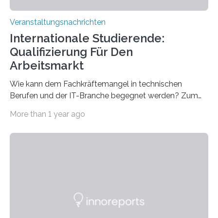
Veranstaltungsnachrichten
Internationale Studierende:
Qualifizierung Für Den
Arbeitsmarkt
Wie kann dem Fachkräftemangel in technischen
Berufen und der IT-Branche begegnet werden? Zum
Beispiel durch internationale Studierende, die an der
More than 1 year ago
Universität des Saarlandes und der Hochschule für
Technik und Wirtschaft des Saarlandes (htw saar) in
den MINT-Fächern ausgebildet werden und im
Anschluss in den hiesigen Arbeitsmarkt integriert
werden. Damit dies künftig noch besser gelingt, fördert
der Deutsche Akademische Austauschdienst beide
saarländischen Hochschulen im Gemeinschaftsprojekt
„QUAZAR“ mit insgesamt 1,15 Millionen Euro über vier
Jahre. Die Auftaktveranstaltung für das Förderprojekt