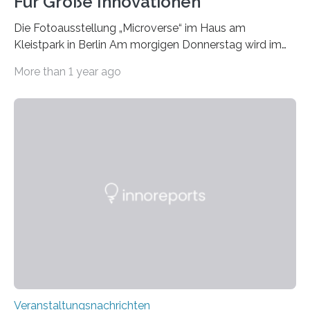
Für Große Innovationen
Die Fotoausstellung „Microverse“ im Haus am
Kleistpark in Berlin Am morgigen Donnerstag wird im
Haus am Kleistpark, Berlin-Schöneberg, die Ausstellung
More than 1 year ago
„Microverse“ mit Arbeiten der Fotografin Kathrin
Linkersdorff eröffnet. Die gezeigten Fotografien sind
Momentaufnahmen, die den Verfallsprozess von
Pflanzen festhalten. Die Künstlerin setzt in den
großformatigen Bildern die Schönheit, das Werden und
Vergehen der Natur künstlerisch wirkungsvoll in Szene.
Künstlerisch-wissenschaftliche Kollaboration im HU-
Labor für Mikrobiologie Für das Projekt „Microverse“ hat
Kathrin Linkersdorff gemeinsam mit der Mikrobiologin
Prof. Dr. Regine Hengge vom…
Veranstaltungsnachrichten