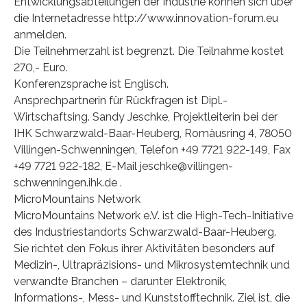
Entwicklungsabteilungen der Industrie können sich über
die Internetadresse http://www.innovation-forum.eu
anmelden.
Die Teilnehmerzahl ist begrenzt. Die Teilnahme kostet
270,- Euro.
Konferenzsprache ist Englisch.
Ansprechpartnerin für Rückfragen ist Dipl.-
Wirtschaftsing. Sandy Jeschke, Projektleiterin bei der
IHK Schwarzwald-Baar-Heuberg, Romäusring 4, 78050
Villingen-Schwenningen, Telefon +49 7721 922-149, Fax
+49 7721 922-182, E-Mail jeschke@villingen-
schwenningen.ihk.de .
MicroMountains Network
MicroMountains Network e.V. ist die High-Tech-Initiative
des Industriestandorts Schwarzwald-Baar-Heuberg.
Sie richtet den Fokus ihrer Aktivitäten besonders auf
Medizin-, Ultrapräzisions- und Mikrosystemtechnik und
verwandte Branchen – darunter Elektronik,
Informations-, Mess- und Kunststofftechnik. Ziel ist, die