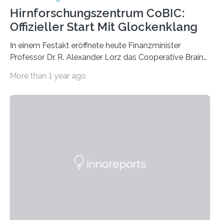
Hirnforschungszentrum CoBIC:
Offizieller Start Mit Glockenklang
In einem Festakt eröffnete heute Finanzminister
Professor Dr. R. Alexander Lorz das Cooperative Brain
Imaging Center (CoBIC) auf dem Campus Niederrad
More than 1 year ago
der Goethe-Universität Frankfurt. Das CoBIC ist eine
Kooperation der Goethe-Universität, des Max-Planck-
Instituts für empirische Ästhetik sowie des Ernst
Strüngmann Instituts. Es bietet den Forschenden
direkten Zugang zu einer Vielzahl hochmoderner
Spitzentechnologien, mit der die Funktionsweise des
Gehirns besser verstanden und innovative Therapien
für neurologische und psychiatrische Erkrankungen
entwickelt werden können. Die hochmodernen Geräte
sind eingebaut, die Büros sind eingerichtet…