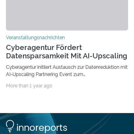
findet am…
Veranstaltungsnachrichten
Cyberagentur Fördert
Datensparsamkeit Mit AI-Upscaling
Cyberagentur initiiert Austausch zur Datenreduktion mit
AI-Upscaling Partnering Event zum
Forschungsprogramm DDK – Vernetzung für
More than 1 year ago
innovative DatenverarbeitungDie Agentur für
Innovation in der Cybersicherheit GmbH (Cyberagentur)
lädt zum virtuellen Partnering Event des
Forschungsprogramms DDK ein. Im Fokus steht die
Entwicklung von Technologien zur gezielten
Datenreduktion und Rekonstruktion in schwierigen
Kommunikationsumgebungen. Das Event dient der