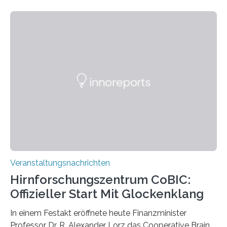
Linkersdorff eröffnet. Die gezeigten Fotografien sind
Momentaufnahmen, die den Verfallsprozess von
Pflanzen festhalten. Die Künstlerin setzt in den
großformatigen Bildern die Schönheit, das Werden und
Vergehen der Natur künstlerisch wirkungsvoll in Szene.
Künstlerisch-wissenschaftliche Kollaboration im HU-
Labor für Mikrobiologie Für das Projekt „Microverse“ hat
Kathrin Linkersdorff gemeinsam mit der Mikrobiologin
Prof. Dr. Regine Hengge vom…
Veranstaltungsnachrichten
Hirnforschungszentrum CoBIC:
Offizieller Start Mit Glockenklang
In einem Festakt eröffnete heute Finanzminister
Professor Dr. R. Alexander Lorz das Cooperative Brain