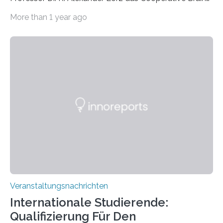
Imaging Center (CoBIC) auf dem Campus Niederrad
More than 1 year ago
der Goethe-Universität Frankfurt. Das CoBIC ist eine
Kooperation der Goethe-Universität, des Max-Planck-
Instituts für empirische Ästhetik sowie des Ernst
Strüngmann Instituts. Es bietet den Forschenden
direkten Zugang zu einer Vielzahl hochmoderner
Spitzentechnologien, mit der die Funktionsweise des
Gehirns besser verstanden und innovative Therapien
für neurologische und psychiatrische Erkrankungen
entwickelt werden können. Die hochmodernen Geräte
sind eingebaut, die Büros sind eingerichtet…
Veranstaltungsnachrichten
Internationale Studierende:
Qualifizierung Für Den