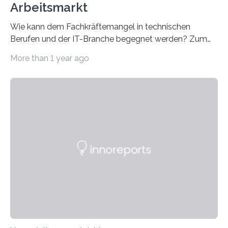
Arbeitsmarkt
Wie kann dem Fachkräftemangel in technischen
Berufen und der IT-Branche begegnet werden? Zum
Beispiel durch internationale Studierende, die an der
More than 1 year ago
Universität des Saarlandes und der Hochschule für
Technik und Wirtschaft des Saarlandes (htw saar) in
den MINT-Fächern ausgebildet werden und im
Anschluss in den hiesigen Arbeitsmarkt integriert
werden. Damit dies künftig noch besser gelingt, fördert
der Deutsche Akademische Austauschdienst beide
saarländischen Hochschulen im Gemeinschaftsprojekt
„QUAZAR“ mit insgesamt 1,15 Millionen Euro über vier
Jahre. Die Auftaktveranstaltung für das Förderprojekt
findet am…