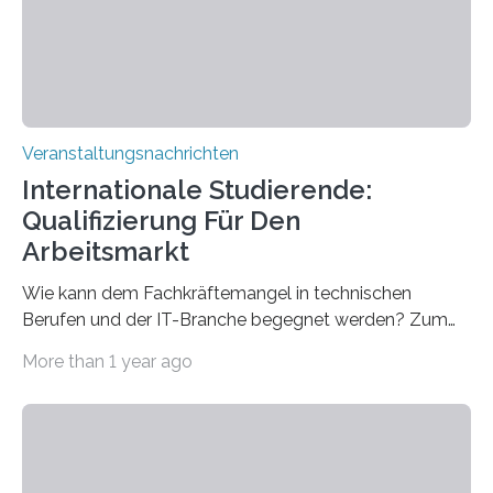
entwickelt werden können. Die hochmodernen Geräte
sind eingebaut, die Büros sind eingerichtet…
Veranstaltungsnachrichten
Internationale Studierende:
Qualifizierung Für Den
Arbeitsmarkt
Wie kann dem Fachkräftemangel in technischen
Berufen und der IT-Branche begegnet werden? Zum
Beispiel durch internationale Studierende, die an der
More than 1 year ago
Universität des Saarlandes und der Hochschule für
Technik und Wirtschaft des Saarlandes (htw saar) in
den MINT-Fächern ausgebildet werden und im
Anschluss in den hiesigen Arbeitsmarkt integriert
werden. Damit dies künftig noch besser gelingt, fördert