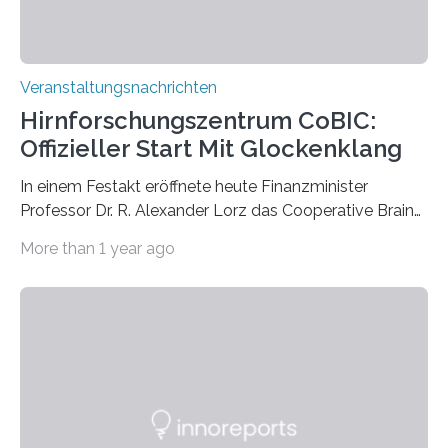
Veranstaltungsnachrichten
Hirnforschungszentrum CoBIC:
Offizieller Start Mit Glockenklang
In einem Festakt eröffnete heute Finanzminister
Professor Dr. R. Alexander Lorz das Cooperative Brain
Imaging Center (CoBIC) auf dem Campus Niederrad
More than 1 year ago
der Goethe-Universität Frankfurt. Das CoBIC ist eine
Kooperation der Goethe-Universität, des Max-Planck-
Instituts für empirische Ästhetik sowie des Ernst
Strüngmann Instituts. Es bietet den Forschenden
direkten Zugang zu einer Vielzahl hochmoderner
Spitzentechnologien, mit der die Funktionsweise des
Gehirns besser verstanden und innovative Therapien
für neurologische und psychiatrische Erkrankungen