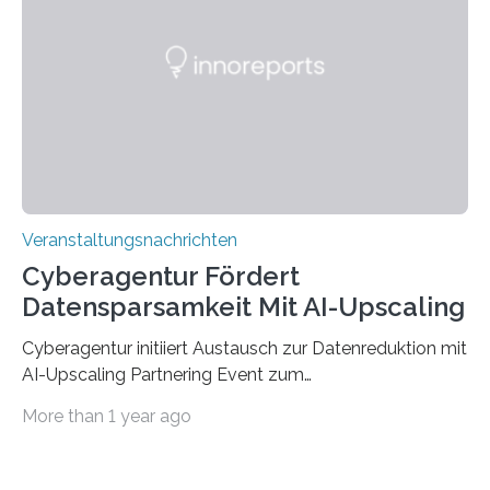
der Deutsche Akademische Austauschdienst beide
saarländischen Hochschulen im Gemeinschaftsprojekt
„QUAZAR“ mit insgesamt 1,15 Millionen Euro über vier
Jahre. Die Auftaktveranstaltung für das Förderprojekt
findet am…
Veranstaltungsnachrichten
Cyberagentur Fördert
Datensparsamkeit Mit AI-Upscaling
Cyberagentur initiiert Austausch zur Datenreduktion mit
AI-Upscaling Partnering Event zum
Forschungsprogramm DDK – Vernetzung für
More than 1 year ago
innovative DatenverarbeitungDie Agentur für
Innovation in der Cybersicherheit GmbH (Cyberagentur)
lädt zum virtuellen Partnering Event des