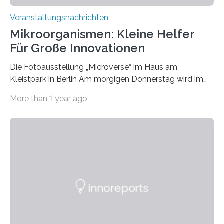
Veranstaltungsnachrichten
Mikroorganismen: Kleine Helfer
Für Große Innovationen
Die Fotoausstellung „Microverse“ im Haus am
Kleistpark in Berlin Am morgigen Donnerstag wird im
Haus am Kleistpark, Berlin-Schöneberg, die Ausstellung
More than 1 year ago
„Microverse“ mit Arbeiten der Fotografin Kathrin
Linkersdorff eröffnet. Die gezeigten Fotografien sind
Momentaufnahmen, die den Verfallsprozess von
Pflanzen festhalten. Die Künstlerin setzt in den
großformatigen Bildern die Schönheit, das Werden und
Vergehen der Natur künstlerisch wirkungsvoll in Szene.
Künstlerisch-wissenschaftliche Kollaboration im HU-
Labor für Mikrobiologie Für das Projekt „Microverse“ hat
Kathrin Linkersdorff gemeinsam mit der Mikrobiologin
Prof. Dr. Regine Hengge vom…