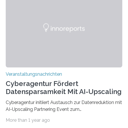
Anschluss in den hiesigen Arbeitsmarkt integriert
werden. Damit dies künftig noch besser gelingt, fördert
der Deutsche Akademische Austauschdienst beide
saarländischen Hochschulen im Gemeinschaftsprojekt
„QUAZAR“ mit insgesamt 1,15 Millionen Euro über vier
Jahre. Die Auftaktveranstaltung für das Förderprojekt
findet am…
Veranstaltungsnachrichten
Cyberagentur Fördert
Datensparsamkeit Mit AI-Upscaling
Cyberagentur initiiert Austausch zur Datenreduktion mit
AI-Upscaling Partnering Event zum
Forschungsprogramm DDK – Vernetzung für
More than 1 year ago
innovative DatenverarbeitungDie Agentur für