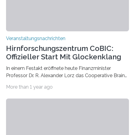
Prof. Dr. Regine Hengge vom…
Veranstaltungsnachrichten
Hirnforschungszentrum CoBIC:
Offizieller Start Mit Glockenklang
In einem Festakt eröffnete heute Finanzminister
Professor Dr. R. Alexander Lorz das Cooperative Brain
Imaging Center (CoBIC) auf dem Campus Niederrad
More than 1 year ago
der Goethe-Universität Frankfurt. Das CoBIC ist eine
Kooperation der Goethe-Universität, des Max-Planck-
Instituts für empirische Ästhetik sowie des Ernst
Strüngmann Instituts. Es bietet den Forschenden
direkten Zugang zu einer Vielzahl hochmoderner
Spitzentechnologien, mit der die Funktionsweise des
Gehirns besser verstanden und innovative Therapien