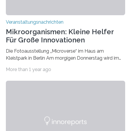
Veranstaltungsnachrichten
Mikroorganismen: Kleine Helfer
Für Große Innovationen
Die Fotoausstellung „Microverse“ im Haus am
Kleistpark in Berlin Am morgigen Donnerstag wird im
Haus am Kleistpark, Berlin-Schöneberg, die Ausstellung
More than 1 year ago
„Microverse“ mit Arbeiten der Fotografin Kathrin
Linkersdorff eröffnet. Die gezeigten Fotografien sind
Momentaufnahmen, die den Verfallsprozess von
Pflanzen festhalten. Die Künstlerin setzt in den
großformatigen Bildern die Schönheit, das Werden und
Vergehen der Natur künstlerisch wirkungsvoll in Szene.
Künstlerisch-wissenschaftliche Kollaboration im HU-
Labor für Mikrobiologie Für das Projekt „Microverse“ hat
Kathrin Linkersdorff gemeinsam mit der Mikrobiologin