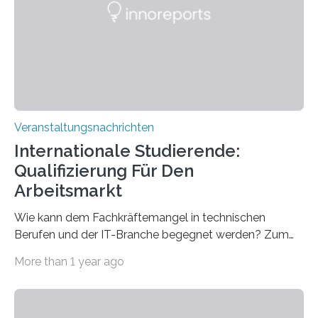
für neurologische und psychiatrische Erkrankungen
entwickelt werden können. Die hochmodernen Geräte
sind eingebaut, die Büros sind eingerichtet…
Veranstaltungsnachrichten
Internationale Studierende:
Qualifizierung Für Den
Arbeitsmarkt
Wie kann dem Fachkräftemangel in technischen
Berufen und der IT-Branche begegnet werden? Zum
Beispiel durch internationale Studierende, die an der
More than 1 year ago
Universität des Saarlandes und der Hochschule für
Technik und Wirtschaft des Saarlandes (htw saar) in
den MINT-Fächern ausgebildet werden und im