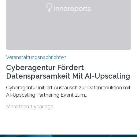
saarländischen Hochschulen im Gemeinschaftsprojekt
„QUAZAR“ mit insgesamt 1,15 Millionen Euro über vier
Jahre. Die Auftaktveranstaltung für das Förderprojekt
findet am…
Veranstaltungsnachrichten
Cyberagentur Fördert
Datensparsamkeit Mit AI-Upscaling
Cyberagentur initiiert Austausch zur Datenreduktion mit
AI-Upscaling Partnering Event zum
Forschungsprogramm DDK – Vernetzung für
More than 1 year ago
innovative DatenverarbeitungDie Agentur für
Innovation in der Cybersicherheit GmbH (Cyberagentur)
lädt zum virtuellen Partnering Event des
Forschungsprogramms DDK ein. Im Fokus steht die