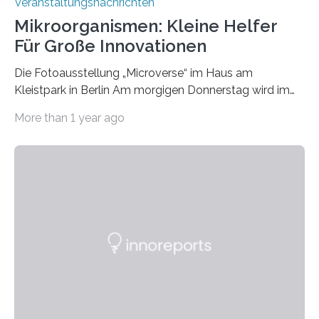
Veranstaltungsnachrichten
Mikroorganismen: Kleine Helfer
Für Große Innovationen
Die Fotoausstellung „Microverse“ im Haus am
Kleistpark in Berlin Am morgigen Donnerstag wird im
Haus am Kleistpark, Berlin-Schöneberg, die Ausstellung
More than 1 year ago
„Microverse“ mit Arbeiten der Fotografin Kathrin
Linkersdorff eröffnet. Die gezeigten Fotografien sind
Momentaufnahmen, die den Verfallsprozess von
Pflanzen festhalten. Die Künstlerin setzt in den
großformatigen Bildern die Schönheit, das Werden und
Vergehen der Natur künstlerisch wirkungsvoll in Szene.
Künstlerisch-wissenschaftliche Kollaboration im HU-
Labor für Mikrobiologie Für das Projekt „Microverse“ hat
Kathrin Linkersdorff gemeinsam mit der Mikrobiologin
Prof. Dr. Regine Hengge vom…