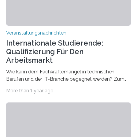
Veranstaltungsnachrichten
Internationale Studierende:
Qualifizierung Für Den
Arbeitsmarkt
Wie kann dem Fachkräftemangel in technischen
Berufen und der IT-Branche begegnet werden? Zum
Beispiel durch internationale Studierende, die an der
More than 1 year ago
Universität des Saarlandes und der Hochschule für
Technik und Wirtschaft des Saarlandes (htw saar) in
den MINT-Fächern ausgebildet werden und im
Anschluss in den hiesigen Arbeitsmarkt integriert
werden. Damit dies künftig noch besser gelingt, fördert
der Deutsche Akademische Austauschdienst beide