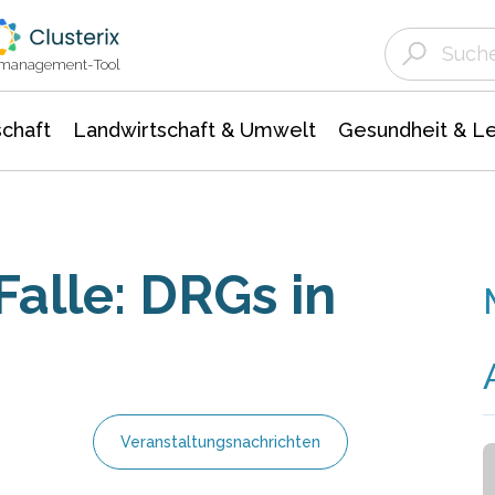
Landwirtschaft & Umwelt
Gesundheit &
Agrar- Forstwissenschaften
Unternehmensmeldungen
Biowissenschafte
Ökologie Umwelt- Naturschutz
ktmanagement-Tool
chaft
Landwirtschaft & Umwelt
Gesundheit & L
alle: DRGs in
Veranstaltungsnachrichten