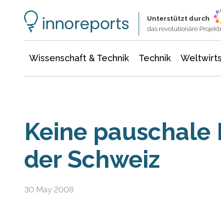
Wissenschaft & Technik
Informationstechnologie
Energie & Elektrotechnik
Unterstützt durch
das revolutionäre Proje
Wissenschaft & Technik
Technik
Weltwirts
Keine pauschale F
der Schweiz
30 May 2008