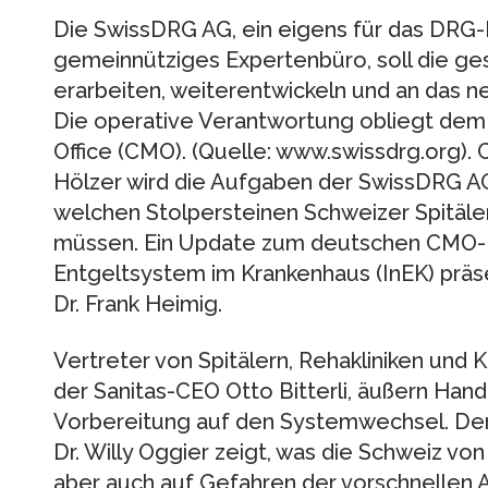
Die SwissDRG AG, ein eigens für das DRG
gemeinnütziges Expertenbüro, soll die ge
erarbeiten, weiterentwickeln und an das
Die operative Verantwortung obliegt de
Office (CMO). (Quelle: www.swissdrg.org)
Hölzer wird die Aufgaben der SwissDRG AG 
welchen Stolpersteinen Schweizer Spitäle
müssen. Ein Update zum deutschen CMO-Pe
Entgeltsystem im Krankenhaus (InEK) präs
Dr. Frank Heimig.
Vertreter von Spitälern, Rehakliniken und 
der Sanitas-CEO Otto Bitterli, äußern Ha
Vorbereitung auf den Systemwechsel. D
Dr. Willy Oggier zeigt, was die Schweiz vo
aber auch auf Gefahren der vorschnellen A