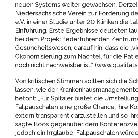
neuen Systems weiter gewachsen. Derzeit
Niedersächsische Verein zur Förderung d
e.V. in einer Studie unter 20 Kliniken die 
Einführung. Erste Ergebnisse deuteten laut 
bei dem Projekt federführenden Zentrums
Gesundheitswesen, darauf hin, dass die „
Ökonomisierung zum Nachteil für die Pati
noch nicht nachweisbar ist.“ (www.qualitätsi
Von kritischen Stimmen sollten sich die Sch
lassen, wie der Krankenhausmanagementex
betont: „Für Spitäler bietet die Umstellun
Fallpauschalen eine große Chance, ihre Ko
extern transparent darzustellen und so ihr
sagte Boos gegenüber dem Konferenzveran
jedoch ein Irrglaube, Fallpauschalen würd