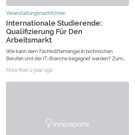
Veranstaltungsnachrichten
Internationale Studierende:
Qualifizierung Für Den
Arbeitsmarkt
Wie kann dem Fachkräftemangel in technischen
Berufen und der IT-Branche begegnet werden? Zum
Beispiel durch internationale Studierende, die an der
More than 1 year ago
Universität des Saarlandes und der Hochschule für
Technik und Wirtschaft des Saarlandes (htw saar) in
den MINT-Fächern ausgebildet werden und im
Anschluss in den hiesigen Arbeitsmarkt integriert
werden. Damit dies künftig noch besser gelingt, fördert
der Deutsche Akademische Austauschdienst beide
saarländischen Hochschulen im Gemeinschaftsprojekt
„QUAZAR“ mit insgesamt 1,15 Millionen Euro über vier
Jahre. Die Auftaktveranstaltung für das Förderprojekt