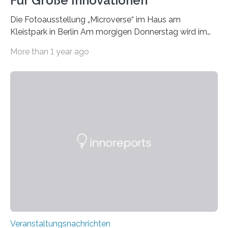
Für Große Innovationen
Die Fotoausstellung „Microverse“ im Haus am
Kleistpark in Berlin Am morgigen Donnerstag wird im
Haus am Kleistpark, Berlin-Schöneberg, die Ausstellung
More than 1 year ago
„Microverse“ mit Arbeiten der Fotografin Kathrin
Linkersdorff eröffnet. Die gezeigten Fotografien sind
Momentaufnahmen, die den Verfallsprozess von
Pflanzen festhalten. Die Künstlerin setzt in den
großformatigen Bildern die Schönheit, das Werden und
Vergehen der Natur künstlerisch wirkungsvoll in Szene.
Künstlerisch-wissenschaftliche Kollaboration im HU-
Labor für Mikrobiologie Für das Projekt „Microverse“ hat
Kathrin Linkersdorff gemeinsam mit der Mikrobiologin
Prof. Dr. Regine Hengge vom…
Veranstaltungsnachrichten