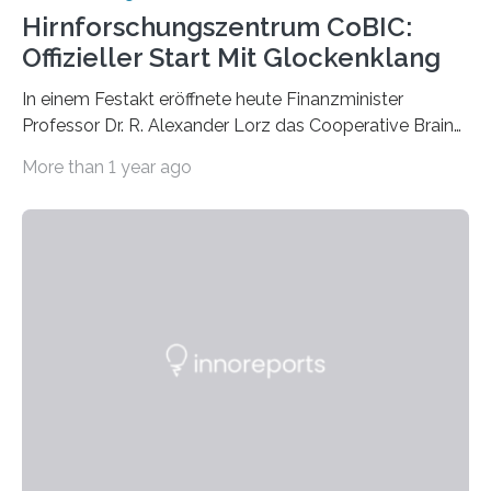
Hirnforschungszentrum CoBIC:
Offizieller Start Mit Glockenklang
In einem Festakt eröffnete heute Finanzminister
Professor Dr. R. Alexander Lorz das Cooperative Brain
Imaging Center (CoBIC) auf dem Campus Niederrad
More than 1 year ago
der Goethe-Universität Frankfurt. Das CoBIC ist eine
Kooperation der Goethe-Universität, des Max-Planck-
Instituts für empirische Ästhetik sowie des Ernst
Strüngmann Instituts. Es bietet den Forschenden
direkten Zugang zu einer Vielzahl hochmoderner
Spitzentechnologien, mit der die Funktionsweise des
Gehirns besser verstanden und innovative Therapien
für neurologische und psychiatrische Erkrankungen
entwickelt werden können. Die hochmodernen Geräte
sind eingebaut, die Büros sind eingerichtet…