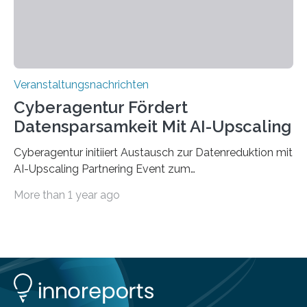
findet am…
Veranstaltungsnachrichten
Cyberagentur Fördert
Datensparsamkeit Mit AI-Upscaling
Cyberagentur initiiert Austausch zur Datenreduktion mit
AI-Upscaling Partnering Event zum
Forschungsprogramm DDK – Vernetzung für
More than 1 year ago
innovative DatenverarbeitungDie Agentur für
Innovation in der Cybersicherheit GmbH (Cyberagentur)
lädt zum virtuellen Partnering Event des
Forschungsprogramms DDK ein. Im Fokus steht die
Entwicklung von Technologien zur gezielten
Datenreduktion und Rekonstruktion in schwierigen
Kommunikationsumgebungen. Das Event dient der