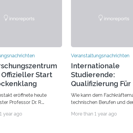
ungsnachrichten
Veranstaltungsnachrichten
rschungszentrum
Internationale
Offizieller Start
Studierende:
ockenklang
Qualifizierung Für
Arbeitsmarkt
estakt eröffnete heute
Wie kann dem Fachkräftema
ter Professor Dr. R.
technischen Berufen und der
Lorz das Cooperative Brain
Branche begegnet werden
1 year ago
More than 1 year ago
nter (CoBIC) auf dem
Beispiel durch internationale
ederrad der Goethe-
Studierende, die an der Unive
 Frankfurt. Das CoBIC ist
Saarlandes und der Hochsch