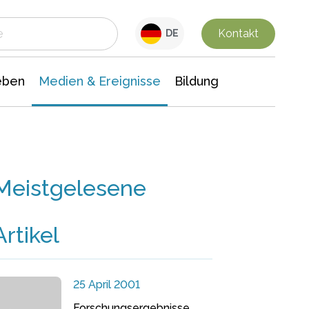
 Leben
Medien & Ereignisse
Interdisziplinäre Forschung
Veranstaltungsnachrichten
n Chemie
Gesellschaftswissenschaften
Kontakt
DE
eben
Medien & Ereignisse
Bildung
Meistgelesene
Artikel
25 April 2001
Forschungsergebnisse