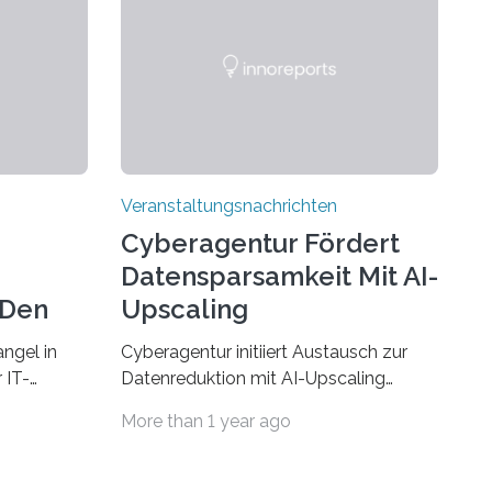
Veranstaltungsnachrichten
Cyberagentur Fördert
Datensparsamkeit Mit AI-
 Den
Upscaling
ngel in
Cyberagentur initiiert Austausch zur
 IT-
Datenreduktion mit AI-Upscaling
? Zum
Partnering Event zum
More than 1 year ago
Forschungsprogramm DDK –
rsität des
Vernetzung für innovative
ule für
DatenverarbeitungDie Agentur für