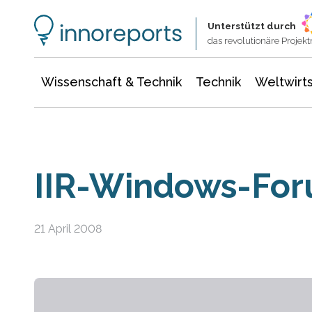
Wissenschaft & Technik
Informationstechnologie
Energie & Elektrotechnik
Unterstützt durch
das revolutionäre Proje
Wissenschaft & Technik
Technik
Weltwirts
IIR-Windows-Fo
21 April 2008