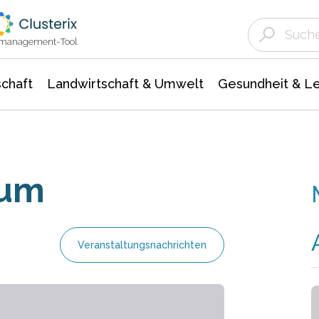
Landwirtschaft & Umwelt
Gesundheit &
Agrar- Forstwissenschaften
Unternehmensmeldungen
Biowissenschafte
Ökologie Umwelt- Naturschutz
ktmanagement-Tool
chaft
Landwirtschaft & Umwelt
Gesundheit & L
rum
Veranstaltungsnachrichten