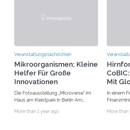
Veranstaltungsnachrichten
Veranstalt
Mikroorganismen: Kleine
Hirnfo
Helfer Für Große
CoBIC: 
Innovationen
Mit Gl
Die Fotoausstellung „Microverse“ im
In einem F
Haus am Kleistpark in Berlin Am
Finanzminis
morgigen Donnerstag wird im Haus am
Alexander 
More than 1 year ago
More than 
Kleistpark, Berlin-Schöneberg, die
Imaging Ce
Ausstellung „Microverse“ mit Arbeiten
Campus Ni
der Fotografin Kathrin Linkersdorff
Universität