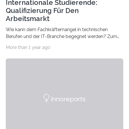
Internationale Studierende:
Qualifizierung Für Den
Arbeitsmarkt
Wie kann dem Fachkräftemangel in technischen
Berufen und der IT-Branche begegnet werden? Zum
Beispiel durch internationale Studierende, die an der
More than 1 year ago
Universität des Saarlandes und der Hochschule für
Technik und Wirtschaft des Saarlandes (htw saar) in
den MINT-Fächern ausgebildet werden und im
Anschluss in den hiesigen Arbeitsmarkt integriert
werden. Damit dies künftig noch besser gelingt, fördert
der Deutsche Akademische Austauschdienst beide
saarländischen Hochschulen im Gemeinschaftsprojekt
„QUAZAR“ mit insgesamt 1,15 Millionen Euro über vier
Jahre. Die Auftaktveranstaltung für das Förderprojekt
findet am…