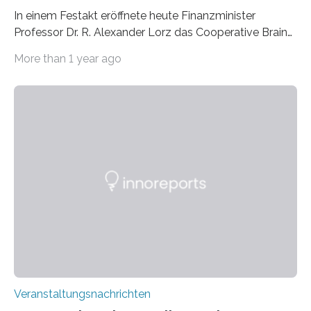
In einem Festakt eröffnete heute Finanzminister
Professor Dr. R. Alexander Lorz das Cooperative Brain
Imaging Center (CoBIC) auf dem Campus Niederrad
More than 1 year ago
der Goethe-Universität Frankfurt. Das CoBIC ist eine
Kooperation der Goethe-Universität, des Max-Planck-
Instituts für empirische Ästhetik sowie des Ernst
Strüngmann Instituts. Es bietet den Forschenden
direkten Zugang zu einer Vielzahl hochmoderner
Spitzentechnologien, mit der die Funktionsweise des
Gehirns besser verstanden und innovative Therapien
für neurologische und psychiatrische Erkrankungen
entwickelt werden können. Die hochmodernen Geräte
sind eingebaut, die Büros sind eingerichtet…
Veranstaltungsnachrichten