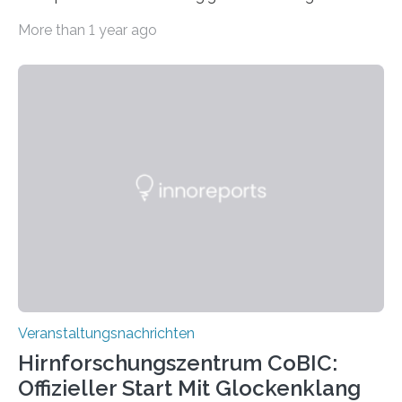
Haus am Kleistpark, Berlin-Schöneberg, die Ausstellung
More than 1 year ago
„Microverse“ mit Arbeiten der Fotografin Kathrin
Linkersdorff eröffnet. Die gezeigten Fotografien sind
Momentaufnahmen, die den Verfallsprozess von
Pflanzen festhalten. Die Künstlerin setzt in den
großformatigen Bildern die Schönheit, das Werden und
Vergehen der Natur künstlerisch wirkungsvoll in Szene.
Künstlerisch-wissenschaftliche Kollaboration im HU-
Labor für Mikrobiologie Für das Projekt „Microverse“ hat
Kathrin Linkersdorff gemeinsam mit der Mikrobiologin
Prof. Dr. Regine Hengge vom…
Veranstaltungsnachrichten
Hirnforschungszentrum CoBIC:
Offizieller Start Mit Glockenklang