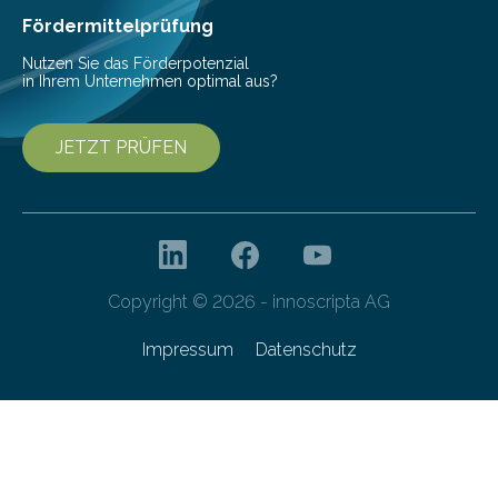
bis 16:00 Uhr, ein virtuelles Partnering Event zum
Fördermittelprüfung
Forschungsprogramm „Datenrekonstruktion…
Nutzen Sie das Förderpotenzial
in Ihrem Unternehmen optimal aus?
JETZT PRÜFEN
Copyright © 2026 - innoscripta AG
Impressum
Datenschutz