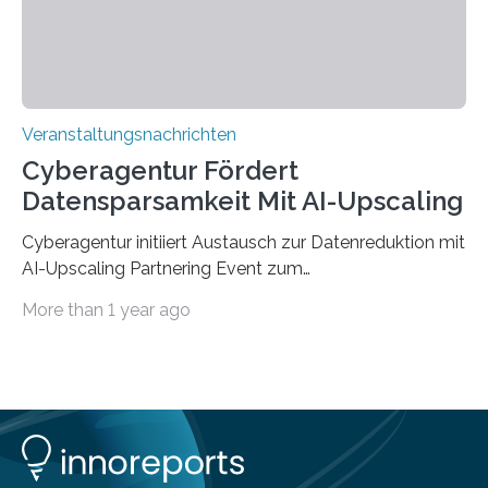
findet am…
Veranstaltungsnachrichten
Cyberagentur Fördert
Datensparsamkeit Mit AI-Upscaling
Cyberagentur initiiert Austausch zur Datenreduktion mit
AI-Upscaling Partnering Event zum
Forschungsprogramm DDK – Vernetzung für
More than 1 year ago
innovative DatenverarbeitungDie Agentur für
Innovation in der Cybersicherheit GmbH (Cyberagentur)
lädt zum virtuellen Partnering Event des
Forschungsprogramms DDK ein. Im Fokus steht die
Entwicklung von Technologien zur gezielten
Datenreduktion und Rekonstruktion in schwierigen
Kommunikationsumgebungen. Das Event dient der