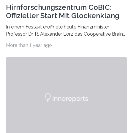
Hirnforschungszentrum CoBIC:
Offizieller Start Mit Glockenklang
In einem Festakt eröffnete heute Finanzminister
Professor Dr. R. Alexander Lorz das Cooperative Brain
Imaging Center (CoBIC) auf dem Campus Niederrad
More than 1 year ago
der Goethe-Universität Frankfurt. Das CoBIC ist eine
Kooperation der Goethe-Universität, des Max-Planck-
Instituts für empirische Ästhetik sowie des Ernst
Strüngmann Instituts. Es bietet den Forschenden
direkten Zugang zu einer Vielzahl hochmoderner
Spitzentechnologien, mit der die Funktionsweise des
Gehirns besser verstanden und innovative Therapien
für neurologische und psychiatrische Erkrankungen
entwickelt werden können. Die hochmodernen Geräte
sind eingebaut, die Büros sind eingerichtet…