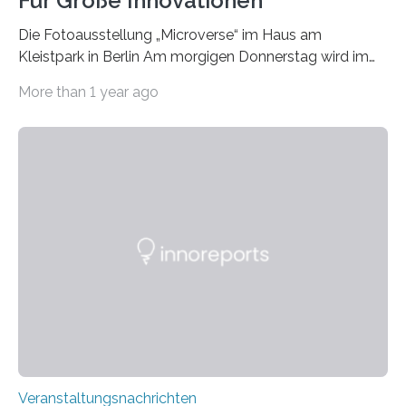
Für Große Innovationen
Die Fotoausstellung „Microverse“ im Haus am
Kleistpark in Berlin Am morgigen Donnerstag wird im
Haus am Kleistpark, Berlin-Schöneberg, die Ausstellung
More than 1 year ago
„Microverse“ mit Arbeiten der Fotografin Kathrin
Linkersdorff eröffnet. Die gezeigten Fotografien sind
Momentaufnahmen, die den Verfallsprozess von
Pflanzen festhalten. Die Künstlerin setzt in den
großformatigen Bildern die Schönheit, das Werden und
Vergehen der Natur künstlerisch wirkungsvoll in Szene.
Künstlerisch-wissenschaftliche Kollaboration im HU-
Labor für Mikrobiologie Für das Projekt „Microverse“ hat
Kathrin Linkersdorff gemeinsam mit der Mikrobiologin
Prof. Dr. Regine Hengge vom…
Veranstaltungsnachrichten