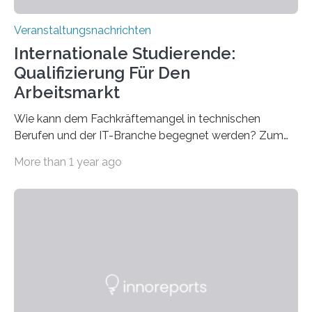
Veranstaltungsnachrichten
Internationale Studierende:
Qualifizierung Für Den
Arbeitsmarkt
Wie kann dem Fachkräftemangel in technischen
Berufen und der IT-Branche begegnet werden? Zum
Beispiel durch internationale Studierende, die an der
More than 1 year ago
Universität des Saarlandes und der Hochschule für
Technik und Wirtschaft des Saarlandes (htw saar) in
den MINT-Fächern ausgebildet werden und im
Anschluss in den hiesigen Arbeitsmarkt integriert
werden. Damit dies künftig noch besser gelingt, fördert
der Deutsche Akademische Austauschdienst beide
saarländischen Hochschulen im Gemeinschaftsprojekt
„QUAZAR“ mit insgesamt 1,15 Millionen Euro über vier
Jahre. Die Auftaktveranstaltung für das Förderprojekt