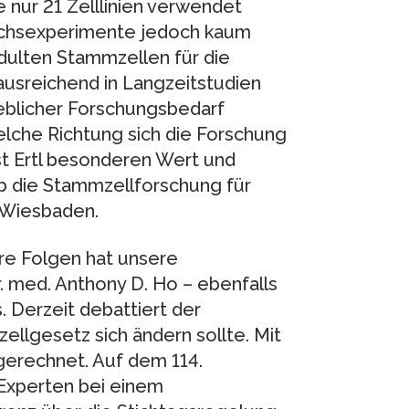
 nur 21 Zelllinien verwendet
eichsexperimente jedoch kaum
adulten Stammzellen für die
usreichend in Langzeitstudien
heblicher Forschungsbedarf
elche Richtung sich die Forschung
ist Ertl besonderen Wert und
lb die Stammzellforschung für
n Wiesbaden.
re Folgen hat unsere
r. med. Anthony D. Ho – ebenfalls
. Derzeit debattiert der
llgesetz sich ändern sollte. Mit
 gerechnet. Auf dem 114.
 Experten bei einem