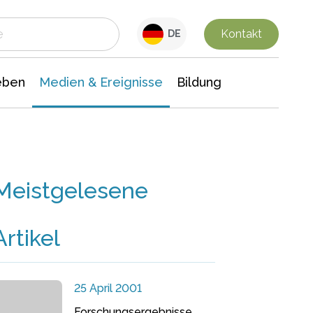
 Leben
Medien & Ereignisse
Interdisziplinäre Forschung
Veranstaltungsnachrichten
n Chemie
Gesellschaftswissenschaften
Kontakt
DE
eben
Medien & Ereignisse
Bildung
Meistgelesene
Artikel
25 April 2001
Forschungsergebnisse