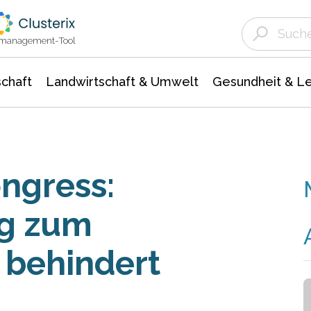
Landwirtschaft & Umwelt
Gesundheit &
Agrar- Forstwissenschaften
Unternehmensmeldungen
Biowissenschafte
Ökologie Umwelt- Naturschutz
ktmanagement-Tool
chaft
Landwirtschaft & Umwelt
Gesundheit & L
ongress:
ng zum
 behindert