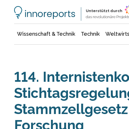
Wissenschaft & Technik
Informationstechnologie
Energie & Elektrotechnik
Unterstützt durch
das revolutionäre Proje
Wissenschaft & Technik
Technik
Weltwirts
114. Internistenk
Stichtagsregelu
Stammzellgesetz
Forschung