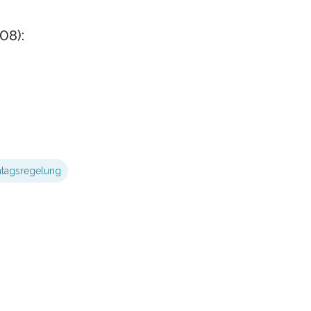
08):
htagsregelung