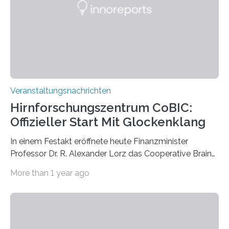
Labor für Mikrobiologie Für das Projekt „Microverse“ hat
Kathrin Linkersdorff gemeinsam mit der Mikrobiologin
Prof. Dr. Regine Hengge vom…
Veranstaltungsnachrichten
Hirnforschungszentrum CoBIC:
Offizieller Start Mit Glockenklang
In einem Festakt eröffnete heute Finanzminister
Professor Dr. R. Alexander Lorz das Cooperative Brain
Imaging Center (CoBIC) auf dem Campus Niederrad
More than 1 year ago
der Goethe-Universität Frankfurt. Das CoBIC ist eine
Kooperation der Goethe-Universität, des Max-Planck-
Instituts für empirische Ästhetik sowie des Ernst
Strüngmann Instituts. Es bietet den Forschenden
direkten Zugang zu einer Vielzahl hochmoderner