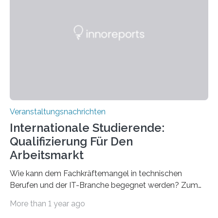
Spitzentechnologien, mit der die Funktionsweise des
Gehirns besser verstanden und innovative Therapien
für neurologische und psychiatrische Erkrankungen
entwickelt werden können. Die hochmodernen Geräte
sind eingebaut, die Büros sind eingerichtet…
Veranstaltungsnachrichten
Internationale Studierende:
Qualifizierung Für Den
Arbeitsmarkt
Wie kann dem Fachkräftemangel in technischen
Berufen und der IT-Branche begegnet werden? Zum
Beispiel durch internationale Studierende, die an der
More than 1 year ago
Universität des Saarlandes und der Hochschule für