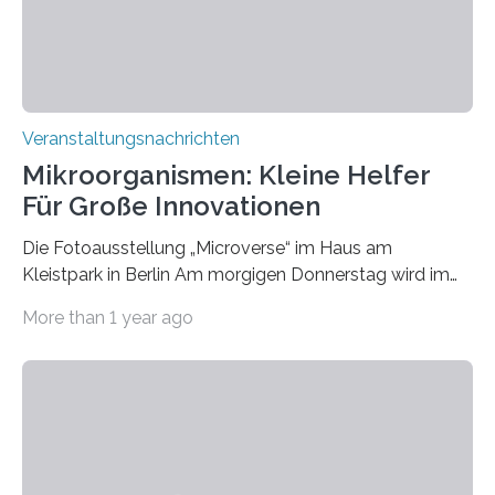
Veranstaltungsnachrichten
Mikroorganismen: Kleine Helfer
Für Große Innovationen
Die Fotoausstellung „Microverse“ im Haus am
Kleistpark in Berlin Am morgigen Donnerstag wird im
Haus am Kleistpark, Berlin-Schöneberg, die Ausstellung
More than 1 year ago
„Microverse“ mit Arbeiten der Fotografin Kathrin
Linkersdorff eröffnet. Die gezeigten Fotografien sind
Momentaufnahmen, die den Verfallsprozess von
Pflanzen festhalten. Die Künstlerin setzt in den
großformatigen Bildern die Schönheit, das Werden und
Vergehen der Natur künstlerisch wirkungsvoll in Szene.
Künstlerisch-wissenschaftliche Kollaboration im HU-