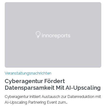
Technik und Wirtschaft des Saarlandes (htw saar) in
den MINT-Fächern ausgebildet werden und im
Anschluss in den hiesigen Arbeitsmarkt integriert
werden. Damit dies künftig noch besser gelingt, fördert
der Deutsche Akademische Austauschdienst beide
saarländischen Hochschulen im Gemeinschaftsprojekt
„QUAZAR“ mit insgesamt 1,15 Millionen Euro über vier
Jahre. Die Auftaktveranstaltung für das Förderprojekt
findet am…
Veranstaltungsnachrichten
Cyberagentur Fördert
Datensparsamkeit Mit AI-Upscaling
Cyberagentur initiiert Austausch zur Datenreduktion mit
AI-Upscaling Partnering Event zum