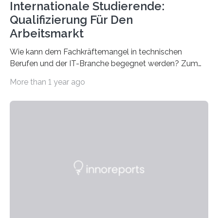
Internationale Studierende:
Qualifizierung Für Den
Arbeitsmarkt
Wie kann dem Fachkräftemangel in technischen
Berufen und der IT-Branche begegnet werden? Zum
Beispiel durch internationale Studierende, die an der
More than 1 year ago
Universität des Saarlandes und der Hochschule für
Technik und Wirtschaft des Saarlandes (htw saar) in
den MINT-Fächern ausgebildet werden und im
Anschluss in den hiesigen Arbeitsmarkt integriert
werden. Damit dies künftig noch besser gelingt, fördert
der Deutsche Akademische Austauschdienst beide
saarländischen Hochschulen im Gemeinschaftsprojekt
„QUAZAR“ mit insgesamt 1,15 Millionen Euro über vier
Jahre. Die Auftaktveranstaltung für das Förderprojekt
findet am…