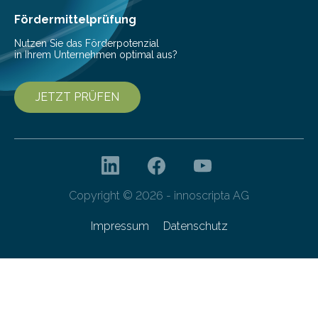
bis 16:00 Uhr, ein virtuelles Partnering Event zum
Fördermittelprüfung
Forschungsprogramm „Datenrekonstruktion…
Nutzen Sie das Förderpotenzial
in Ihrem Unternehmen optimal aus?
JETZT PRÜFEN
Copyright © 2026 - innoscripta AG
Impressum
Datenschutz