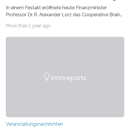
In einem Festakt eröffnete heute Finanzminister
Professor Dr. R. Alexander Lorz das Cooperative Brain
Imaging Center (CoBIC) auf dem Campus Niederrad
More than 1 year ago
der Goethe-Universität Frankfurt. Das CoBIC ist eine
Kooperation der Goethe-Universität, des Max-Planck-
Instituts für empirische Ästhetik sowie des Ernst
Strüngmann Instituts. Es bietet den Forschenden
direkten Zugang zu einer Vielzahl hochmoderner
Spitzentechnologien, mit der die Funktionsweise des
Gehirns besser verstanden und innovative Therapien
für neurologische und psychiatrische Erkrankungen
entwickelt werden können. Die hochmodernen Geräte
sind eingebaut, die Büros sind eingerichtet…
Veranstaltungsnachrichten