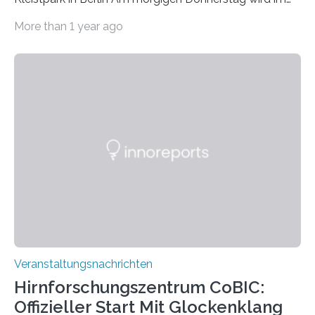
Haus am Kleistpark, Berlin-Schöneberg, die Ausstellung
More than 1 year ago
„Microverse“ mit Arbeiten der Fotografin Kathrin
Linkersdorff eröffnet. Die gezeigten Fotografien sind
Momentaufnahmen, die den Verfallsprozess von
Pflanzen festhalten. Die Künstlerin setzt in den
großformatigen Bildern die Schönheit, das Werden und
Vergehen der Natur künstlerisch wirkungsvoll in Szene.
Künstlerisch-wissenschaftliche Kollaboration im HU-
Labor für Mikrobiologie Für das Projekt „Microverse“ hat
Kathrin Linkersdorff gemeinsam mit der Mikrobiologin
Prof. Dr. Regine Hengge vom…
Veranstaltungsnachrichten
Hirnforschungszentrum CoBIC:
Offizieller Start Mit Glockenklang