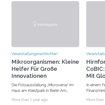
Veranstaltungsnachrichten
Veranstalt
Mikroorganismen: Kleine
Hirnfo
Helfer Für Große
CoBIC: 
Innovationen
Mit Gl
Die Fotoausstellung „Microverse“ im
In einem F
Haus am Kleistpark in Berlin Am
Finanzminis
morgigen Donnerstag wird im Haus am
Alexander 
More than 1 year ago
More than 
Kleistpark, Berlin-Schöneberg, die
Imaging Ce