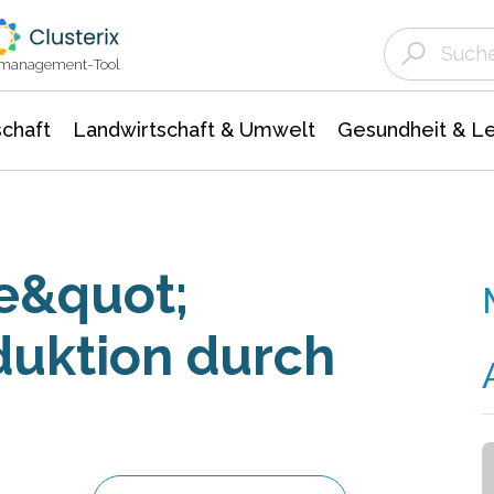
Landwirtschaft & Umwelt
Gesundheit &
Agrar- Forstwissenschaften
Unternehmensmeldungen
Biowissenschafte
Ökologie Umwelt- Naturschutz
ktmanagement-Tool
chaft
Landwirtschaft & Umwelt
Gesundheit & L
te&quot;
duktion durch