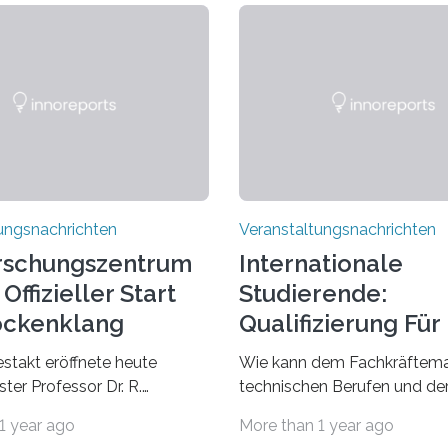
ungsnachrichten
Veranstaltungsnachrichten
rschungszentrum
Internationale
Offizieller Start
Studierende:
ockenklang
Qualifizierung Für
Arbeitsmarkt
estakt eröffnete heute
Wie kann dem Fachkräftema
ter Professor Dr. R.
technischen Berufen und der
Lorz das Cooperative Brain
Branche begegnet werden
1 year ago
More than 1 year ago
nter (CoBIC) auf dem
Beispiel durch internationale