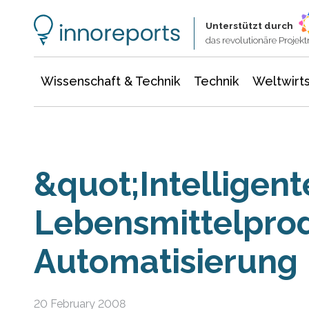
Wissenschaft & Technik
Informationstechnologie
Energie & Elektrotechnik
Unterstützt durch
das revolutionäre Proje
Wissenschaft & Technik
Technik
Weltwirts
&quot;Intelligen
Lebensmittelpro
Automatisierung
20 February 2008