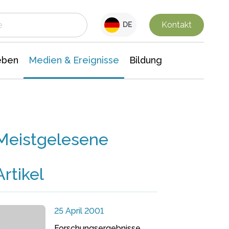
 Leben
Medien & Ereignisse
Interdisziplinäre Forschung
Veranstaltungsnachrichten
n Chemie
Gesellschaftswissenschaften
Kontakt
DE
eben
Medien & Ereignisse
Bildung
Meistgelesene
Artikel
25 April 2001
Forschungsergebnisse