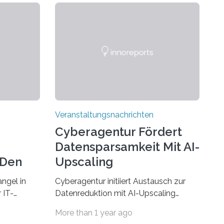
Veranstaltungsnachrichten
Cyberagentur Fördert
Datensparsamkeit Mit AI-
 Den
Upscaling
ngel in
Cyberagentur initiiert Austausch zur
 IT-
Datenreduktion mit AI-Upscaling
? Zum
Partnering Event zum
More than 1 year ago
Forschungsprogramm DDK –