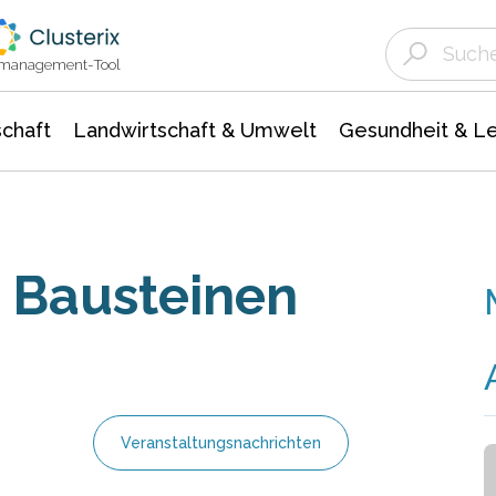
Landwirtschaft & Umwelt
Gesundheit &
Agrar- Forstwissenschaften
Unternehmensmeldungen
Biowissenschafte
Ökologie Umwelt- Naturschutz
ktmanagement-Tool
chaft
Landwirtschaft & Umwelt
Gesundheit & L
 Bausteinen
Veranstaltungsnachrichten