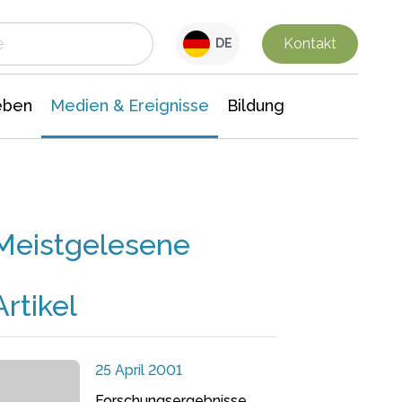
 Leben
Medien & Ereignisse
Interdisziplinäre Forschung
Veranstaltungsnachrichten
n Chemie
Gesellschaftswissenschaften
Kontakt
DE
eben
Medien & Ereignisse
Bildung
Meistgelesene
Artikel
25 April 2001
Forschungsergebnisse