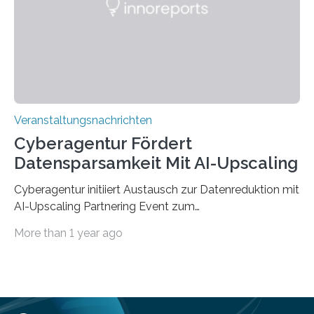
„QUAZAR“ mit insgesamt 1,15 Millionen Euro über vier
Jahre. Die Auftaktveranstaltung für das Förderprojekt
findet am…
Veranstaltungsnachrichten
Cyberagentur Fördert
Datensparsamkeit Mit AI-Upscaling
Cyberagentur initiiert Austausch zur Datenreduktion mit
AI-Upscaling Partnering Event zum
Forschungsprogramm DDK – Vernetzung für
More than 1 year ago
innovative DatenverarbeitungDie Agentur für
Innovation in der Cybersicherheit GmbH (Cyberagentur)
lädt zum virtuellen Partnering Event des
Forschungsprogramms DDK ein. Im Fokus steht die
Entwicklung von Technologien zur gezielten