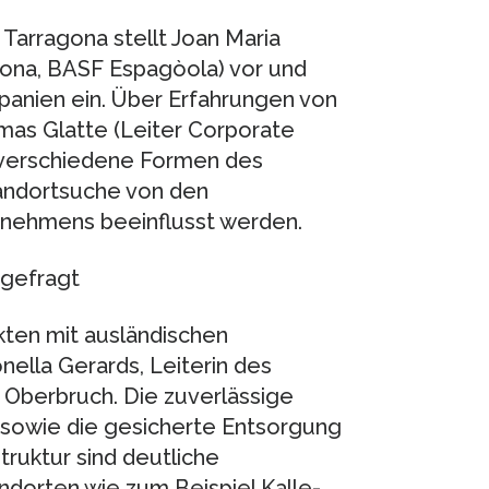
arragona stellt Joan Maria
gona, BASF Espagòola) vor und
Spanien ein. Über Erfahrungen von
mas Glatte (Leiter Corporate
t verschiedene Formen des
Standortsuche von den
rnehmens beeinflusst werden.
 gefragt
kten mit ausländischen
nella Gerards, Leiterin des
 Oberbruch. Die zuverlässige
 sowie die gesicherte Entsorgung
truktur sind deutliche
ndorten wie zum Beispiel Kalle-