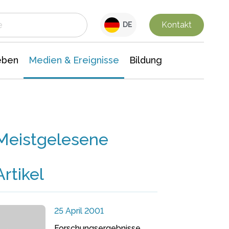
 Leben
Medien & Ereignisse
Interdisziplinäre Forschung
Veranstaltungsnachrichten
n Chemie
Gesellschaftswissenschaften
Kontakt
DE
eben
Medien & Ereignisse
Bildung
Meistgelesene
Artikel
25 April 2001
Forschungsergebnisse