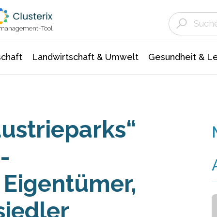
Landwirtschaft & Umwelt
Gesundheit &
Agrar- Forstwissenschaften
Unternehmensmeldungen
Biowissenschafte
Ökologie Umwelt- Naturschutz
ktmanagement-Tool
chaft
Landwirtschaft & Umwelt
Gesundheit & L
ustrieparks“
-
 Eigentümer,
siedler