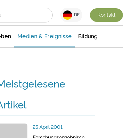
 Leben
Medien & Ereignisse
Interdisziplinäre Forschung
Veranstaltungsnachrichten
n Chemie
Gesellschaftswissenschaften
Kontakt
DE
eben
Medien & Ereignisse
Bildung
Meistgelesene
Artikel
25 April 2001
Forschungsergebnisse