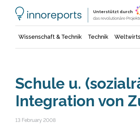
Wissenschaft & Technik
Informationstechnologie
Energie & Elektrotechnik
Unterstützt durch
das revolutionäre Proje
Wissenschaft & Technik
Technik
Weltwirts
Schule u. (sozial
Integration von 
13 February 2008