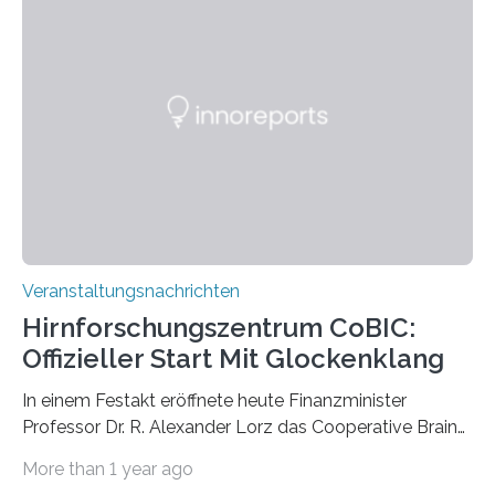
Pflanzen festhalten. Die Künstlerin setzt in den
großformatigen Bildern die Schönheit, das Werden und
Vergehen der Natur künstlerisch wirkungsvoll in Szene.
Künstlerisch-wissenschaftliche Kollaboration im HU-
Labor für Mikrobiologie Für das Projekt „Microverse“ hat
Kathrin Linkersdorff gemeinsam mit der Mikrobiologin
Prof. Dr. Regine Hengge vom…
Veranstaltungsnachrichten
Hirnforschungszentrum CoBIC:
Offizieller Start Mit Glockenklang
In einem Festakt eröffnete heute Finanzminister
Professor Dr. R. Alexander Lorz das Cooperative Brain
Imaging Center (CoBIC) auf dem Campus Niederrad
More than 1 year ago
der Goethe-Universität Frankfurt. Das CoBIC ist eine