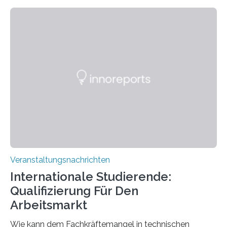
Kooperation der Goethe-Universität, des Max-Planck-
Instituts für empirische Ästhetik sowie des Ernst
Strüngmann Instituts. Es bietet den Forschenden
direkten Zugang zu einer Vielzahl hochmoderner
Spitzentechnologien, mit der die Funktionsweise des
Gehirns besser verstanden und innovative Therapien
für neurologische und psychiatrische Erkrankungen
entwickelt werden können. Die hochmodernen Geräte
sind eingebaut, die Büros sind eingerichtet…
Veranstaltungsnachrichten
Internationale Studierende:
Qualifizierung Für Den
Arbeitsmarkt
Wie kann dem Fachkräftemangel in technischen