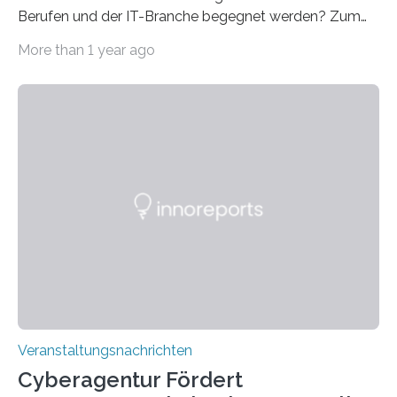
Berufen und der IT-Branche begegnet werden? Zum
Beispiel durch internationale Studierende, die an der
More than 1 year ago
Universität des Saarlandes und der Hochschule für
Technik und Wirtschaft des Saarlandes (htw saar) in
den MINT-Fächern ausgebildet werden und im
Anschluss in den hiesigen Arbeitsmarkt integriert
werden. Damit dies künftig noch besser gelingt, fördert
der Deutsche Akademische Austauschdienst beide
saarländischen Hochschulen im Gemeinschaftsprojekt
„QUAZAR“ mit insgesamt 1,15 Millionen Euro über vier
Jahre. Die Auftaktveranstaltung für das Förderprojekt
findet am…
Veranstaltungsnachrichten
Cyberagentur Fördert