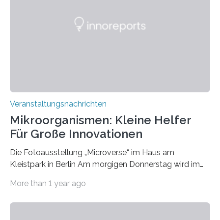
Veranstaltungsnachrichten
Mikroorganismen: Kleine Helfer
Für Große Innovationen
Die Fotoausstellung „Microverse“ im Haus am
Kleistpark in Berlin Am morgigen Donnerstag wird im
Haus am Kleistpark, Berlin-Schöneberg, die Ausstellung
More than 1 year ago
„Microverse“ mit Arbeiten der Fotografin Kathrin
Linkersdorff eröffnet. Die gezeigten Fotografien sind
Momentaufnahmen, die den Verfallsprozess von