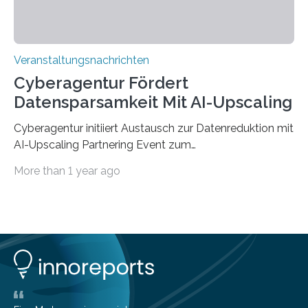
Veranstaltungsnachrichten
Cyberagentur Fördert
Datensparsamkeit Mit AI-Upscaling
Cyberagentur initiiert Austausch zur Datenreduktion mit
AI-Upscaling Partnering Event zum
Forschungsprogramm DDK – Vernetzung für
More than 1 year ago
innovative DatenverarbeitungDie Agentur für
Innovation in der Cybersicherheit GmbH (Cyberagentur)
lädt zum virtuellen Partnering Event des
Forschungsprogramms DDK ein. Im Fokus steht die
Entwicklung von Technologien zur gezielten
Datenreduktion und Rekonstruktion in schwierigen
Kommunikationsumgebungen. Das Event dient der
Vernetzung potenzieller Forschungspartner und der