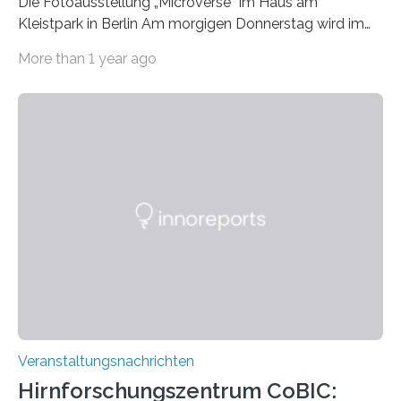
Die Fotoausstellung „Microverse“ im Haus am
Kleistpark in Berlin Am morgigen Donnerstag wird im
Haus am Kleistpark, Berlin-Schöneberg, die Ausstellung
More than 1 year ago
„Microverse“ mit Arbeiten der Fotografin Kathrin
Linkersdorff eröffnet. Die gezeigten Fotografien sind
Momentaufnahmen, die den Verfallsprozess von
Pflanzen festhalten. Die Künstlerin setzt in den
großformatigen Bildern die Schönheit, das Werden und
Vergehen der Natur künstlerisch wirkungsvoll in Szene.
Künstlerisch-wissenschaftliche Kollaboration im HU-
Labor für Mikrobiologie Für das Projekt „Microverse“ hat
Kathrin Linkersdorff gemeinsam mit der Mikrobiologin
Prof. Dr. Regine Hengge vom…
Veranstaltungsnachrichten
Hirnforschungszentrum CoBIC: