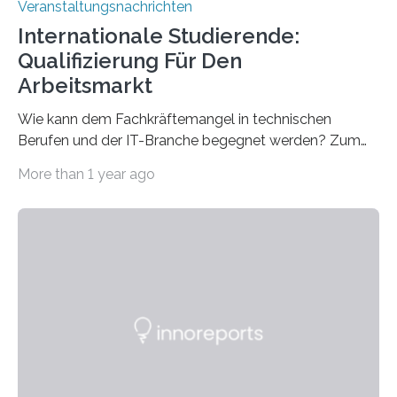
Veranstaltungsnachrichten
Internationale Studierende:
Qualifizierung Für Den
Arbeitsmarkt
Wie kann dem Fachkräftemangel in technischen
Berufen und der IT-Branche begegnet werden? Zum
Beispiel durch internationale Studierende, die an der
More than 1 year ago
Universität des Saarlandes und der Hochschule für
Technik und Wirtschaft des Saarlandes (htw saar) in
den MINT-Fächern ausgebildet werden und im
Anschluss in den hiesigen Arbeitsmarkt integriert
werden. Damit dies künftig noch besser gelingt, fördert
der Deutsche Akademische Austauschdienst beide
saarländischen Hochschulen im Gemeinschaftsprojekt
„QUAZAR“ mit insgesamt 1,15 Millionen Euro über vier
Jahre. Die Auftaktveranstaltung für das Förderprojekt
findet am…