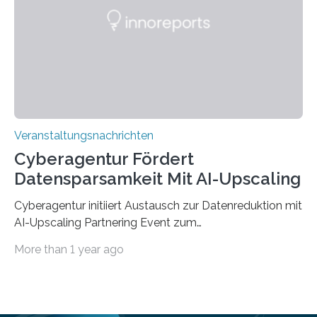
saarländischen Hochschulen im Gemeinschaftsprojekt
„QUAZAR“ mit insgesamt 1,15 Millionen Euro über vier
Jahre. Die Auftaktveranstaltung für das Förderprojekt
findet am…
Veranstaltungsnachrichten
Cyberagentur Fördert
Datensparsamkeit Mit AI-Upscaling
Cyberagentur initiiert Austausch zur Datenreduktion mit
AI-Upscaling Partnering Event zum
Forschungsprogramm DDK – Vernetzung für
More than 1 year ago
innovative DatenverarbeitungDie Agentur für
Innovation in der Cybersicherheit GmbH (Cyberagentur)
lädt zum virtuellen Partnering Event des
Forschungsprogramms DDK ein. Im Fokus steht die