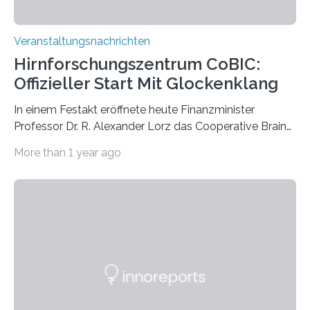
Veranstaltungsnachrichten
Hirnforschungszentrum CoBIC:
Offizieller Start Mit Glockenklang
In einem Festakt eröffnete heute Finanzminister
Professor Dr. R. Alexander Lorz das Cooperative Brain
Imaging Center (CoBIC) auf dem Campus Niederrad
More than 1 year ago
der Goethe-Universität Frankfurt. Das CoBIC ist eine
Kooperation der Goethe-Universität, des Max-Planck-
Instituts für empirische Ästhetik sowie des Ernst
Strüngmann Instituts. Es bietet den Forschenden
direkten Zugang zu einer Vielzahl hochmoderner
Spitzentechnologien, mit der die Funktionsweise des
Gehirns besser verstanden und innovative Therapien
für neurologische und psychiatrische Erkrankungen
entwickelt werden können. Die hochmodernen Geräte
sind eingebaut, die Büros sind eingerichtet…