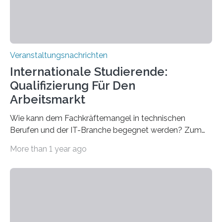
Veranstaltungsnachrichten
Internationale Studierende:
Qualifizierung Für Den
Arbeitsmarkt
Wie kann dem Fachkräftemangel in technischen
Berufen und der IT-Branche begegnet werden? Zum
Beispiel durch internationale Studierende, die an der
More than 1 year ago
Universität des Saarlandes und der Hochschule für
Technik und Wirtschaft des Saarlandes (htw saar) in
den MINT-Fächern ausgebildet werden und im
Anschluss in den hiesigen Arbeitsmarkt integriert
werden. Damit dies künftig noch besser gelingt, fördert
der Deutsche Akademische Austauschdienst beide