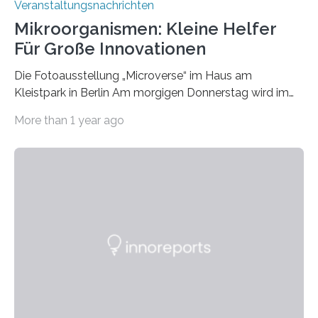
Veranstaltungsnachrichten
Mikroorganismen: Kleine Helfer
Für Große Innovationen
Die Fotoausstellung „Microverse“ im Haus am
Kleistpark in Berlin Am morgigen Donnerstag wird im
Haus am Kleistpark, Berlin-Schöneberg, die Ausstellung
More than 1 year ago
„Microverse“ mit Arbeiten der Fotografin Kathrin
Linkersdorff eröffnet. Die gezeigten Fotografien sind
Momentaufnahmen, die den Verfallsprozess von
Pflanzen festhalten. Die Künstlerin setzt in den
großformatigen Bildern die Schönheit, das Werden und
Vergehen der Natur künstlerisch wirkungsvoll in Szene.
Künstlerisch-wissenschaftliche Kollaboration im HU-
Labor für Mikrobiologie Für das Projekt „Microverse“ hat
Kathrin Linkersdorff gemeinsam mit der Mikrobiologin
Prof. Dr. Regine Hengge vom…