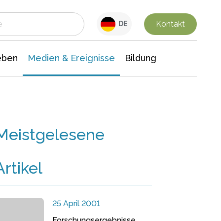
 Leben
Medien & Ereignisse
Interdisziplinäre Forschung
Veranstaltungsnachrichten
n Chemie
Gesellschaftswissenschaften
Kontakt
DE
eben
Medien & Ereignisse
Bildung
Meistgelesene
Artikel
25 April 2001
Forschungsergebnisse