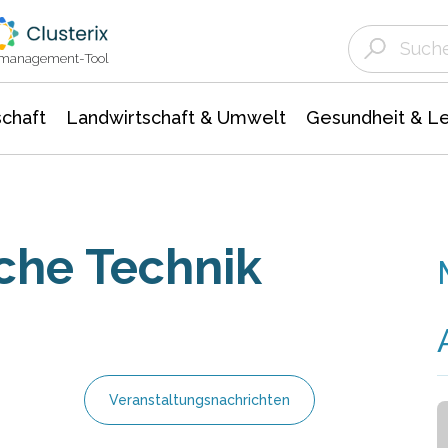
Landwirtschaft & Umwelt
Gesundheit &
Agrar- Forstwissenschaften
Unternehmensmeldungen
Biowissenschafte
Ökologie Umwelt- Naturschutz
ktmanagement-Tool
chaft
Landwirtschaft & Umwelt
Gesundheit & L
che Technik
Veranstaltungsnachrichten