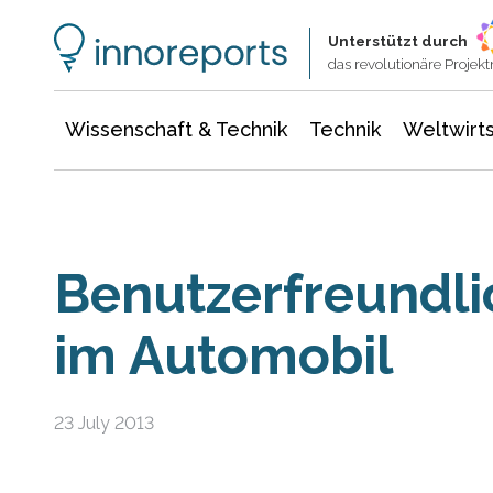
Wissenschaft & Technik
Informationstechnologie
Energie & Elektrotechnik
Unterstützt durch
das revolutionäre Proje
Wissenschaft & Technik
Technik
Weltwirts
Benutzerfreundli
im Automobil
23 July 2013