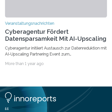
Veranstaltungsnachrichten
Cyberagentur Fördert
Datensparsamkeit Mit AI-Upscaling
Cyberagentur initiiert Austausch zur Datenreduktion mit
AI-Upscaling Partnering Event zum
Forschungsprogramm DDK – Vernetzung für
More than 1 year ago
innovative DatenverarbeitungDie Agentur für
Innovation in der Cybersicherheit GmbH (Cyberagentur)
lädt zum virtuellen Partnering Event des
Forschungsprogramms DDK ein. Im Fokus steht die
Entwicklung von Technologien zur gezielten
Datenreduktion und Rekonstruktion in schwierigen
Kommunikationsumgebungen. Das Event dient der
Vernetzung potenzieller Forschungspartner und der