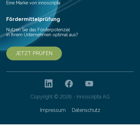
Vorbereitung der Programmausschreibung. Die
Eine Marke von innoscripta
Cyberagentur organisiert am 25. März 2025, von 14:00
bis 16:00 Uhr, ein virtuelles Partnering Event zum
Fördermittelprüfung
Forschungsprogramm „Datenrekonstruktion…
Nutzen Sie das Förderpotenzial
in Ihrem Unternehmen optimal aus?
JETZT PRÜFEN
Copyright © 2026 - innoscripta AG
Impressum
Datenschutz