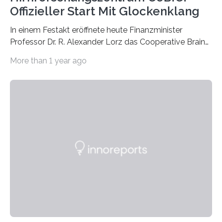
Offizieller Start Mit Glockenklang
In einem Festakt eröffnete heute Finanzminister
Professor Dr. R. Alexander Lorz das Cooperative Brain
Imaging Center (CoBIC) auf dem Campus Niederrad
More than 1 year ago
der Goethe-Universität Frankfurt. Das CoBIC ist eine
Kooperation der Goethe-Universität, des Max-Planck-
Instituts für empirische Ästhetik sowie des Ernst
Strüngmann Instituts. Es bietet den Forschenden
direkten Zugang zu einer Vielzahl hochmoderner
Spitzentechnologien, mit der die Funktionsweise des
Gehirns besser verstanden und innovative Therapien
für neurologische und psychiatrische Erkrankungen
entwickelt werden können. Die hochmodernen Geräte
sind eingebaut, die Büros sind eingerichtet…