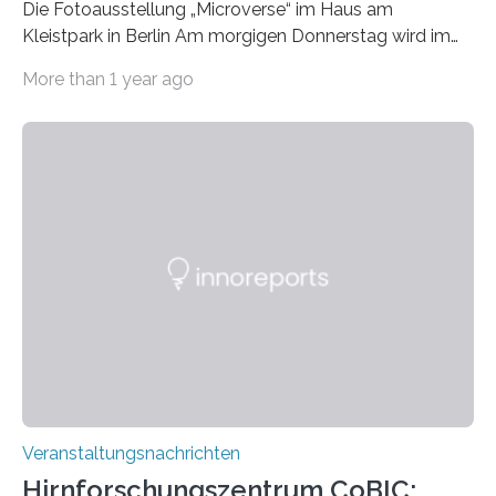
Die Fotoausstellung „Microverse“ im Haus am
Kleistpark in Berlin Am morgigen Donnerstag wird im
Haus am Kleistpark, Berlin-Schöneberg, die Ausstellung
More than 1 year ago
„Microverse“ mit Arbeiten der Fotografin Kathrin
Linkersdorff eröffnet. Die gezeigten Fotografien sind
Momentaufnahmen, die den Verfallsprozess von
Pflanzen festhalten. Die Künstlerin setzt in den
großformatigen Bildern die Schönheit, das Werden und
Vergehen der Natur künstlerisch wirkungsvoll in Szene.
Künstlerisch-wissenschaftliche Kollaboration im HU-
Labor für Mikrobiologie Für das Projekt „Microverse“ hat
Kathrin Linkersdorff gemeinsam mit der Mikrobiologin
Prof. Dr. Regine Hengge vom…
Veranstaltungsnachrichten
Hirnforschungszentrum CoBIC: