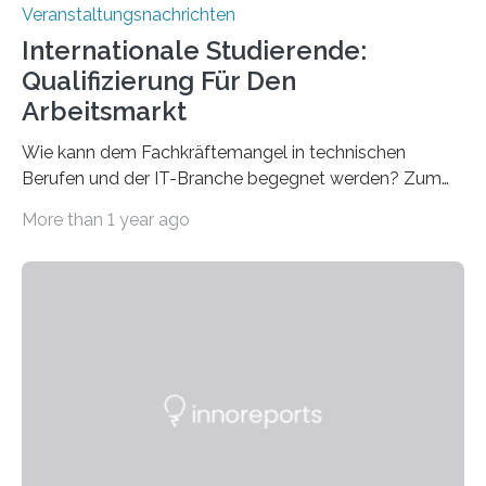
Veranstaltungsnachrichten
Internationale Studierende:
Qualifizierung Für Den
Arbeitsmarkt
Wie kann dem Fachkräftemangel in technischen
Berufen und der IT-Branche begegnet werden? Zum
Beispiel durch internationale Studierende, die an der
More than 1 year ago
Universität des Saarlandes und der Hochschule für
Technik und Wirtschaft des Saarlandes (htw saar) in
den MINT-Fächern ausgebildet werden und im
Anschluss in den hiesigen Arbeitsmarkt integriert
werden. Damit dies künftig noch besser gelingt, fördert
der Deutsche Akademische Austauschdienst beide
saarländischen Hochschulen im Gemeinschaftsprojekt
„QUAZAR“ mit insgesamt 1,15 Millionen Euro über vier
Jahre. Die Auftaktveranstaltung für das Förderprojekt
findet am…