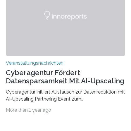
der Deutsche Akademische Austauschdienst beide
saarländischen Hochschulen im Gemeinschaftsprojekt
„QUAZAR“ mit insgesamt 1,15 Millionen Euro über vier
Jahre. Die Auftaktveranstaltung für das Förderprojekt
findet am…
Veranstaltungsnachrichten
Cyberagentur Fördert
Datensparsamkeit Mit AI-Upscaling
Cyberagentur initiiert Austausch zur Datenreduktion mit
AI-Upscaling Partnering Event zum
Forschungsprogramm DDK – Vernetzung für
More than 1 year ago
innovative DatenverarbeitungDie Agentur für
Innovation in der Cybersicherheit GmbH (Cyberagentur)
lädt zum virtuellen Partnering Event des