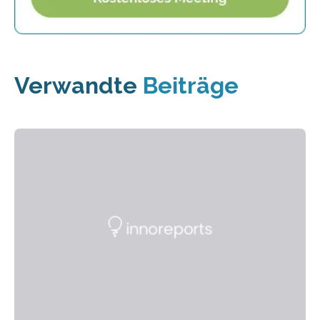
Verwandte
Beiträge