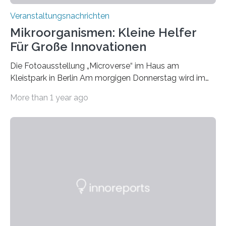
Veranstaltungsnachrichten
Mikroorganismen: Kleine Helfer
Für Große Innovationen
Die Fotoausstellung „Microverse“ im Haus am
Kleistpark in Berlin Am morgigen Donnerstag wird im
Haus am Kleistpark, Berlin-Schöneberg, die Ausstellung
More than 1 year ago
„Microverse“ mit Arbeiten der Fotografin Kathrin
Linkersdorff eröffnet. Die gezeigten Fotografien sind
Momentaufnahmen, die den Verfallsprozess von
Pflanzen festhalten. Die Künstlerin setzt in den
großformatigen Bildern die Schönheit, das Werden und
Vergehen der Natur künstlerisch wirkungsvoll in Szene.
Künstlerisch-wissenschaftliche Kollaboration im HU-
Labor für Mikrobiologie Für das Projekt „Microverse“ hat
Kathrin Linkersdorff gemeinsam mit der Mikrobiologin
Prof. Dr. Regine Hengge vom…