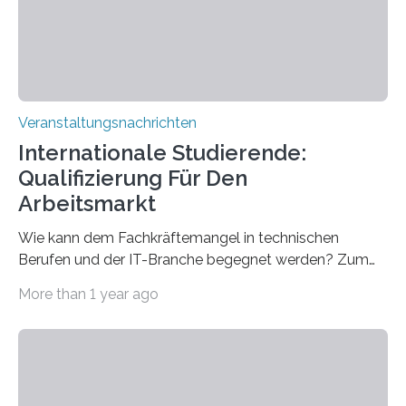
sind eingebaut, die Büros sind eingerichtet…
Veranstaltungsnachrichten
Internationale Studierende:
Qualifizierung Für Den
Arbeitsmarkt
Wie kann dem Fachkräftemangel in technischen
Berufen und der IT-Branche begegnet werden? Zum
Beispiel durch internationale Studierende, die an der
More than 1 year ago
Universität des Saarlandes und der Hochschule für
Technik und Wirtschaft des Saarlandes (htw saar) in
den MINT-Fächern ausgebildet werden und im
Anschluss in den hiesigen Arbeitsmarkt integriert
werden. Damit dies künftig noch besser gelingt, fördert