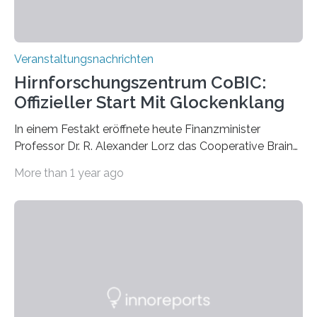
Veranstaltungsnachrichten
Hirnforschungszentrum CoBIC:
Offizieller Start Mit Glockenklang
In einem Festakt eröffnete heute Finanzminister
Professor Dr. R. Alexander Lorz das Cooperative Brain
Imaging Center (CoBIC) auf dem Campus Niederrad
More than 1 year ago
der Goethe-Universität Frankfurt. Das CoBIC ist eine
Kooperation der Goethe-Universität, des Max-Planck-
Instituts für empirische Ästhetik sowie des Ernst
Strüngmann Instituts. Es bietet den Forschenden
direkten Zugang zu einer Vielzahl hochmoderner
Spitzentechnologien, mit der die Funktionsweise des
Gehirns besser verstanden und innovative Therapien
für neurologische und psychiatrische Erkrankungen
entwickelt werden können. Die hochmodernen Geräte