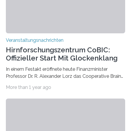
Kathrin Linkersdorff gemeinsam mit der Mikrobiologin
Prof. Dr. Regine Hengge vom…
Veranstaltungsnachrichten
Hirnforschungszentrum CoBIC:
Offizieller Start Mit Glockenklang
In einem Festakt eröffnete heute Finanzminister
Professor Dr. R. Alexander Lorz das Cooperative Brain
Imaging Center (CoBIC) auf dem Campus Niederrad
More than 1 year ago
der Goethe-Universität Frankfurt. Das CoBIC ist eine
Kooperation der Goethe-Universität, des Max-Planck-
Instituts für empirische Ästhetik sowie des Ernst
Strüngmann Instituts. Es bietet den Forschenden
direkten Zugang zu einer Vielzahl hochmoderner
Spitzentechnologien, mit der die Funktionsweise des