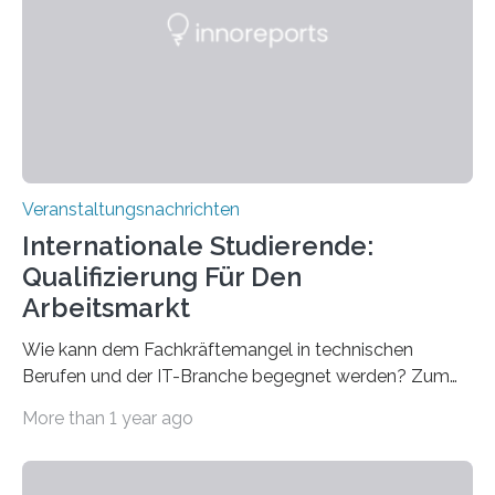
Gehirns besser verstanden und innovative Therapien
für neurologische und psychiatrische Erkrankungen
entwickelt werden können. Die hochmodernen Geräte
sind eingebaut, die Büros sind eingerichtet…
Veranstaltungsnachrichten
Internationale Studierende:
Qualifizierung Für Den
Arbeitsmarkt
Wie kann dem Fachkräftemangel in technischen
Berufen und der IT-Branche begegnet werden? Zum
Beispiel durch internationale Studierende, die an der
More than 1 year ago
Universität des Saarlandes und der Hochschule für
Technik und Wirtschaft des Saarlandes (htw saar) in
den MINT-Fächern ausgebildet werden und im