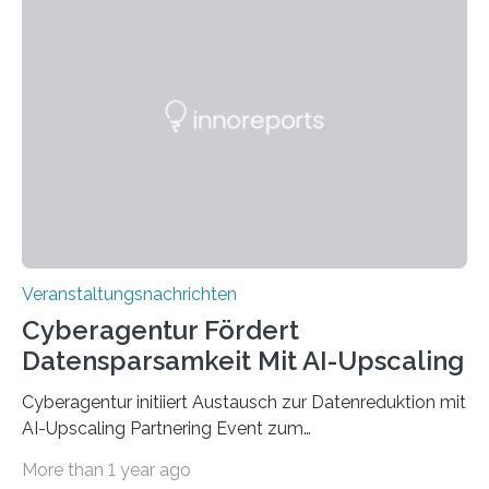
Anschluss in den hiesigen Arbeitsmarkt integriert
werden. Damit dies künftig noch besser gelingt, fördert
der Deutsche Akademische Austauschdienst beide
saarländischen Hochschulen im Gemeinschaftsprojekt
„QUAZAR“ mit insgesamt 1,15 Millionen Euro über vier
Jahre. Die Auftaktveranstaltung für das Förderprojekt
findet am…
Veranstaltungsnachrichten
Cyberagentur Fördert
Datensparsamkeit Mit AI-Upscaling
Cyberagentur initiiert Austausch zur Datenreduktion mit
AI-Upscaling Partnering Event zum
Forschungsprogramm DDK – Vernetzung für
More than 1 year ago
innovative DatenverarbeitungDie Agentur für