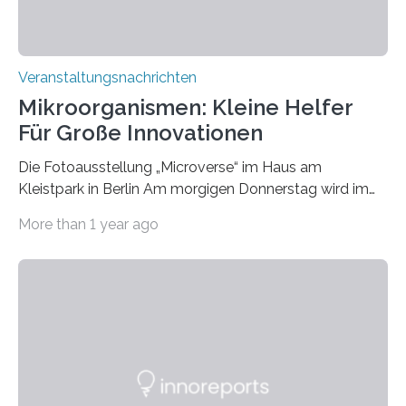
Veranstaltungsnachrichten
Mikroorganismen: Kleine Helfer
Für Große Innovationen
Die Fotoausstellung „Microverse“ im Haus am
Kleistpark in Berlin Am morgigen Donnerstag wird im
Haus am Kleistpark, Berlin-Schöneberg, die Ausstellung
More than 1 year ago
„Microverse“ mit Arbeiten der Fotografin Kathrin
Linkersdorff eröffnet. Die gezeigten Fotografien sind
Momentaufnahmen, die den Verfallsprozess von
Pflanzen festhalten. Die Künstlerin setzt in den
großformatigen Bildern die Schönheit, das Werden und
Vergehen der Natur künstlerisch wirkungsvoll in Szene.
Künstlerisch-wissenschaftliche Kollaboration im HU-
Labor für Mikrobiologie Für das Projekt „Microverse“ hat