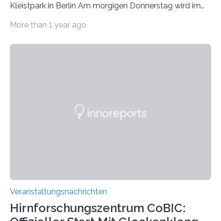
Kleistpark in Berlin Am morgigen Donnerstag wird im
Haus am Kleistpark, Berlin-Schöneberg, die Ausstellung
More than 1 year ago
„Microverse“ mit Arbeiten der Fotografin Kathrin
Linkersdorff eröffnet. Die gezeigten Fotografien sind
Momentaufnahmen, die den Verfallsprozess von
Pflanzen festhalten. Die Künstlerin setzt in den
großformatigen Bildern die Schönheit, das Werden und
Vergehen der Natur künstlerisch wirkungsvoll in Szene.
Künstlerisch-wissenschaftliche Kollaboration im HU-
Labor für Mikrobiologie Für das Projekt „Microverse“ hat
Kathrin Linkersdorff gemeinsam mit der Mikrobiologin
Prof. Dr. Regine Hengge vom…
Veranstaltungsnachrichten
Hirnforschungszentrum CoBIC: