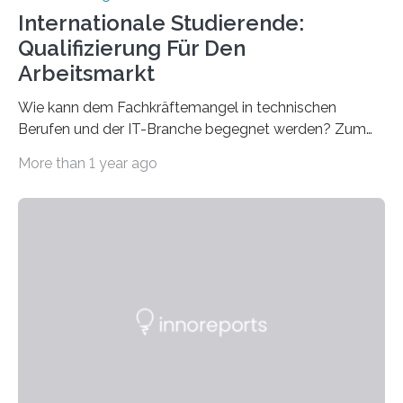
Internationale Studierende:
Qualifizierung Für Den
Arbeitsmarkt
Wie kann dem Fachkräftemangel in technischen
Berufen und der IT-Branche begegnet werden? Zum
Beispiel durch internationale Studierende, die an der
More than 1 year ago
Universität des Saarlandes und der Hochschule für
Technik und Wirtschaft des Saarlandes (htw saar) in
den MINT-Fächern ausgebildet werden und im
Anschluss in den hiesigen Arbeitsmarkt integriert
werden. Damit dies künftig noch besser gelingt, fördert
der Deutsche Akademische Austauschdienst beide
saarländischen Hochschulen im Gemeinschaftsprojekt
„QUAZAR“ mit insgesamt 1,15 Millionen Euro über vier
Jahre. Die Auftaktveranstaltung für das Förderprojekt
findet am…