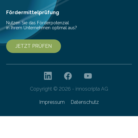
Cyberagentur organisiert am 25. März 2025, von 14:00
bis 16:00 Uhr, ein virtuelles Partnering Event zum
Fördermittelprüfung
Forschungsprogramm „Datenrekonstruktion…
Nutzen Sie das Förderpotenzial
in Ihrem Unternehmen optimal aus?
JETZT PRÜFEN
Copyright © 2026 - innoscripta AG
Impressum
Datenschutz