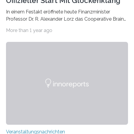
Offizieller Start Mit Glockenklang
In einem Festakt eröffnete heute Finanzminister
Professor Dr. R. Alexander Lorz das Cooperative Brain
Imaging Center (CoBIC) auf dem Campus Niederrad
More than 1 year ago
der Goethe-Universität Frankfurt. Das CoBIC ist eine
Kooperation der Goethe-Universität, des Max-Planck-
Instituts für empirische Ästhetik sowie des Ernst
Strüngmann Instituts. Es bietet den Forschenden
direkten Zugang zu einer Vielzahl hochmoderner
Spitzentechnologien, mit der die Funktionsweise des
Gehirns besser verstanden und innovative Therapien
für neurologische und psychiatrische Erkrankungen
entwickelt werden können. Die hochmodernen Geräte
sind eingebaut, die Büros sind eingerichtet…
Veranstaltungsnachrichten