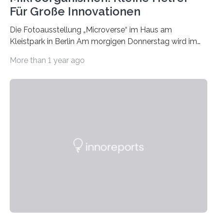
Für Große Innovationen
Die Fotoausstellung „Microverse“ im Haus am
Kleistpark in Berlin Am morgigen Donnerstag wird im
Haus am Kleistpark, Berlin-Schöneberg, die Ausstellung
More than 1 year ago
„Microverse“ mit Arbeiten der Fotografin Kathrin
Linkersdorff eröffnet. Die gezeigten Fotografien sind
Momentaufnahmen, die den Verfallsprozess von
Pflanzen festhalten. Die Künstlerin setzt in den
großformatigen Bildern die Schönheit, das Werden und
Vergehen der Natur künstlerisch wirkungsvoll in Szene.
Künstlerisch-wissenschaftliche Kollaboration im HU-
Labor für Mikrobiologie Für das Projekt „Microverse“ hat
Kathrin Linkersdorff gemeinsam mit der Mikrobiologin
Prof. Dr. Regine Hengge vom…