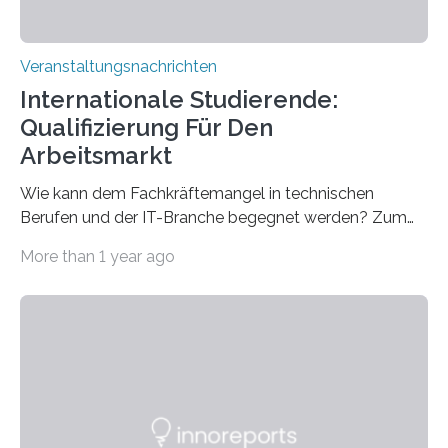
Veranstaltungsnachrichten
Internationale Studierende:
Qualifizierung Für Den
Arbeitsmarkt
Wie kann dem Fachkräftemangel in technischen
Berufen und der IT-Branche begegnet werden? Zum
Beispiel durch internationale Studierende, die an der
More than 1 year ago
Universität des Saarlandes und der Hochschule für
Technik und Wirtschaft des Saarlandes (htw saar) in
den MINT-Fächern ausgebildet werden und im
Anschluss in den hiesigen Arbeitsmarkt integriert
werden. Damit dies künftig noch besser gelingt, fördert
der Deutsche Akademische Austauschdienst beide
saarländischen Hochschulen im Gemeinschaftsprojekt
„QUAZAR“ mit insgesamt 1,15 Millionen Euro über vier