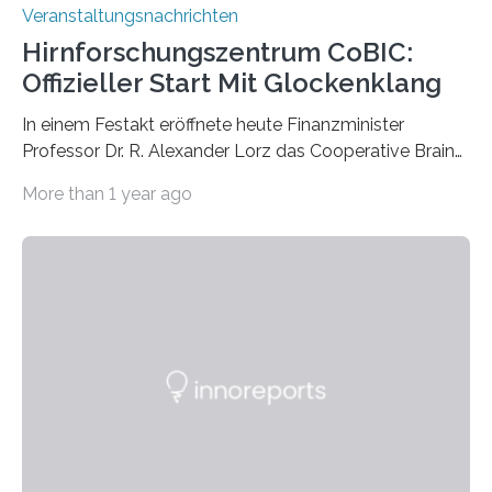
Veranstaltungsnachrichten
Hirnforschungszentrum CoBIC:
Offizieller Start Mit Glockenklang
In einem Festakt eröffnete heute Finanzminister
Professor Dr. R. Alexander Lorz das Cooperative Brain
Imaging Center (CoBIC) auf dem Campus Niederrad
More than 1 year ago
der Goethe-Universität Frankfurt. Das CoBIC ist eine
Kooperation der Goethe-Universität, des Max-Planck-
Instituts für empirische Ästhetik sowie des Ernst
Strüngmann Instituts. Es bietet den Forschenden
direkten Zugang zu einer Vielzahl hochmoderner
Spitzentechnologien, mit der die Funktionsweise des
Gehirns besser verstanden und innovative Therapien
für neurologische und psychiatrische Erkrankungen
entwickelt werden können. Die hochmodernen Geräte
sind eingebaut, die Büros sind eingerichtet…