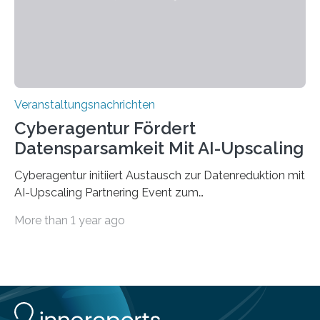
Jahre. Die Auftaktveranstaltung für das Förderprojekt
findet am…
Veranstaltungsnachrichten
Cyberagentur Fördert
Datensparsamkeit Mit AI-Upscaling
Cyberagentur initiiert Austausch zur Datenreduktion mit
AI-Upscaling Partnering Event zum
Forschungsprogramm DDK – Vernetzung für
More than 1 year ago
innovative DatenverarbeitungDie Agentur für
Innovation in der Cybersicherheit GmbH (Cyberagentur)
lädt zum virtuellen Partnering Event des
Forschungsprogramms DDK ein. Im Fokus steht die
Entwicklung von Technologien zur gezielten
Datenreduktion und Rekonstruktion in schwierigen